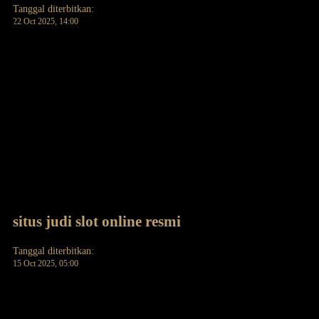
Tanggal diterbitkan:
22 Oct 2025, 14:00
situs judi slot online resmi
Tanggal diterbitkan:
15 Oct 2025, 05:00