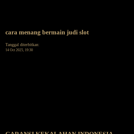
cara menang bermain judi slot
Tanggal diterbitkan:
14 Oct 2025, 19:30
GARANSI KEKALAHAN INDONESIA