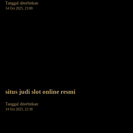
Tanggal diterbitkan:
14 Oct 2025, 23:00
situs judi slot online resmi
Tanggal diterbitkan:
14 Oct 2025, 22:30