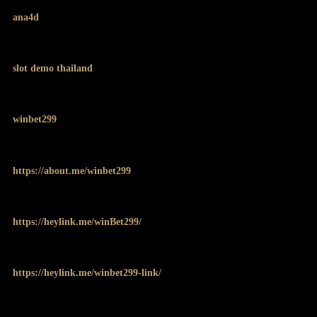
ana4d
slot demo thailand
winbet299
https://about.me/winbet299
https://heylink.me/winBet299/
https://heylink.me/winbet299-link/