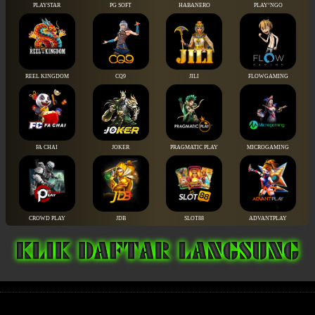
PLAYSTAR
PG SOFT
HABANERO
PLAY’NGO
REEL KINGDOM
CQ9
JILI
FLOWGAMING
FA CHAI
JOKER
PRAGMATIC PLAY
MICROGAMING
CROWD PLAY
JDB
SLOT88
ADVANTPLAY