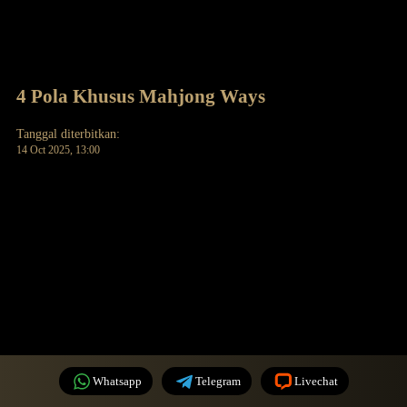
4 Pola Khusus Mahjong Ways
Tanggal diterbitkan:
14 Oct 2025, 13:00
Whatsapp
Telegram
Livechat
Masa Mau Ketinggalan! Puluhan Juta