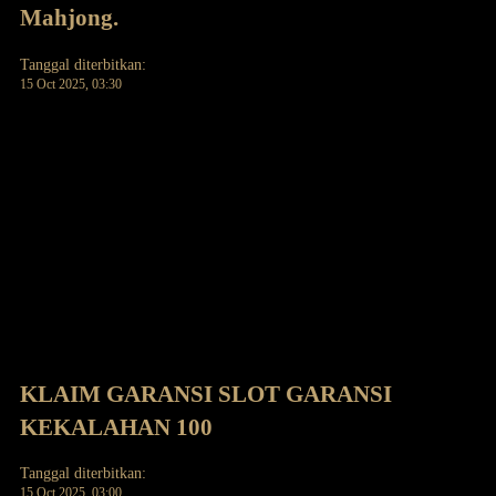
Mahjong.
Tanggal diterbitkan:
15 Oct 2025, 03:30
KLAIM GARANSI SLOT GARANSI
KEKALAHAN 100
Tanggal diterbitkan:
15 Oct 2025, 03:00