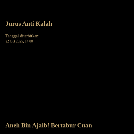
Jurus Anti Kalah
Tanggal diterbitkan:
22 Oct 2025, 14:00
Aneh Bin Ajaib! Bertabur Cuan