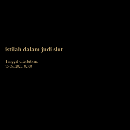
istilah dalam judi slot
Tanggal diterbitkan:
15 Oct 2025, 02:00