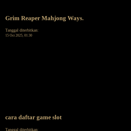
Grim Reaper Mahjong Ways.
Tanggal diterbitkan:
15 Oct 2025, 01:30
cara daftar game slot
Tanggal diterbitkan: