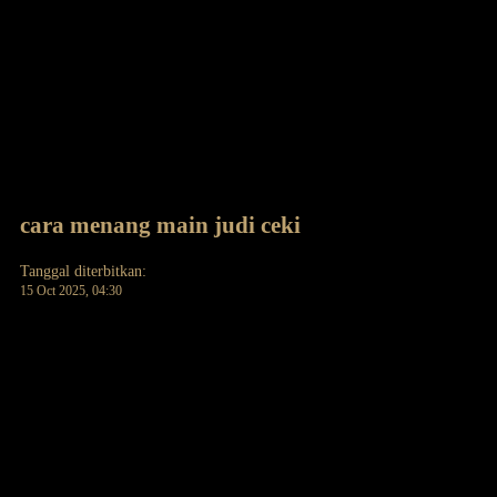
cara menang main judi ceki
Tanggal diterbitkan:
15 Oct 2025, 04:30