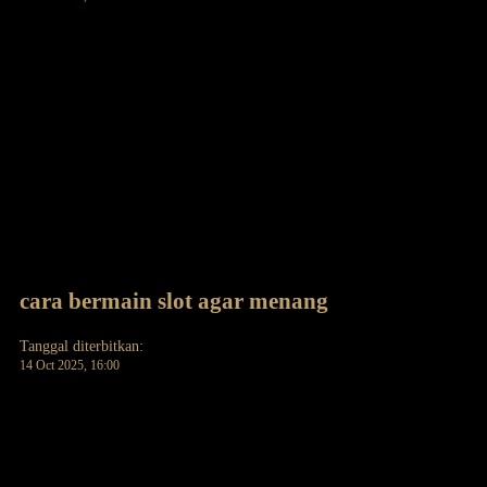
cara bermain slot agar menang
Tanggal diterbitkan:
14 Oct 2025, 16:00