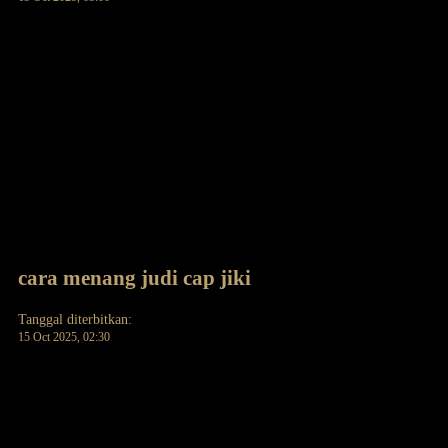
cara menang judi cap jiki
Tanggal diterbitkan:
15 Oct 2025, 02:30