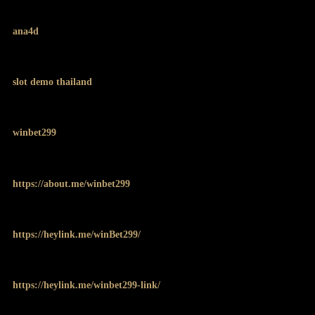
ana4d
slot demo thailand
winbet299
https://about.me/winbet299
https://heylink.me/winBet299/
https://heylink.me/winbet299-link/