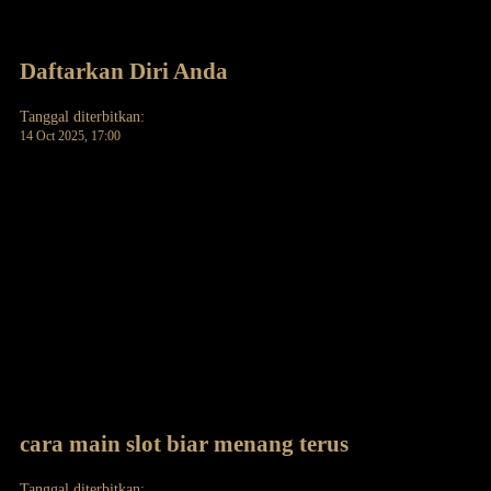
Daftarkan Diri Anda
Tanggal diterbitkan:
14 Oct 2025, 17:00
cara main slot biar menang terus
Tanggal diterbitkan: