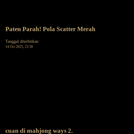
Paten Parah! Pola Scatter Merah
Tanggal diterbitkan:
14 Oct 2025, 23:30
cuan di mahjong ways 2.