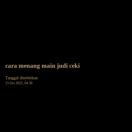
cara menang main judi ceki
Tanggal diterbitkan:
15 Oct 2025, 04:30