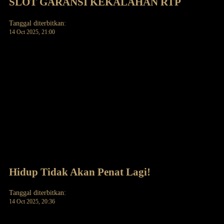
SLOT GARANSI KEKALAHAN RTP
Tanggal diterbitkan:
14 Oct 2025, 21:00
Hidup Tidak Akan Penat Lagi!
Tanggal diterbitkan:
14 Oct 2025, 20:36