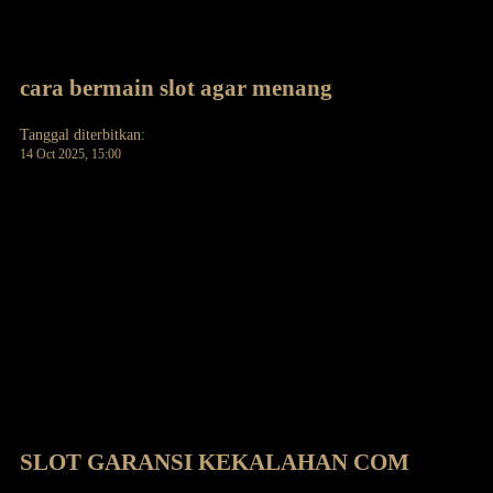
cara bermain slot agar menang
Tanggal diterbitkan:
14 Oct 2025, 15:00
SLOT GARANSI KEKALAHAN COM