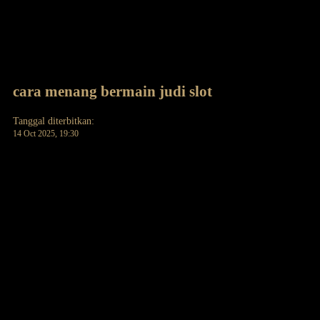
cara menang bermain judi slot
Tanggal diterbitkan:
14 Oct 2025, 19:30