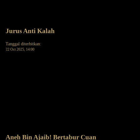
Jurus Anti Kalah
Tanggal diterbitkan:
22 Oct 2025, 14:00
Aneh Bin Ajaib! Bertabur Cuan