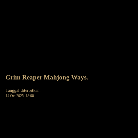
Grim Reaper Mahjong Ways.
Tanggal diterbitkan:
14 Oct 2025, 18:00