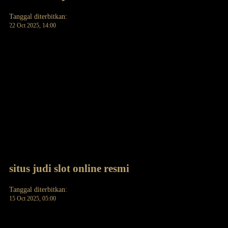
Tanggal diterbitkan:
22 Oct 2025, 14:00
situs judi slot online resmi
Tanggal diterbitkan:
15 Oct 2025, 05:00