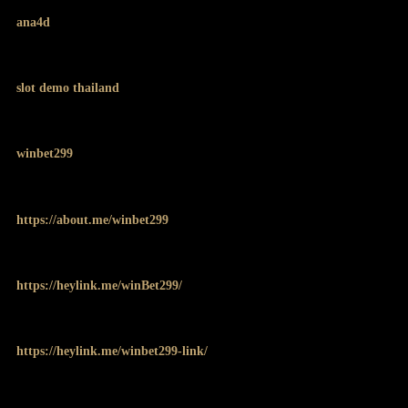
ana4d
slot demo thailand
winbet299
https://about.me/winbet299
https://heylink.me/winBet299/
https://heylink.me/winbet299-link/