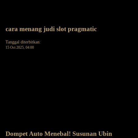
cara menang judi slot pragmatic
Tanggal diterbitkan:
15 Oct 2025, 04:00
Dompet Auto Menebal! Susunan Ubin