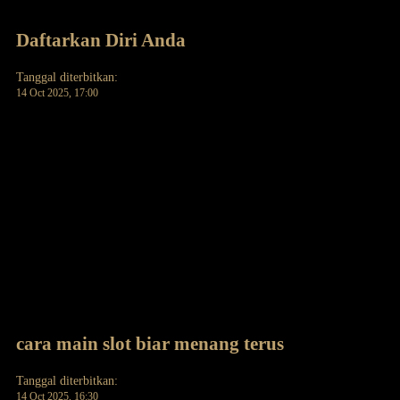
Daftarkan Diri Anda
Tanggal diterbitkan:
14 Oct 2025, 17:00
cara main slot biar menang terus
Tanggal diterbitkan:
14 Oct 2025, 16:30