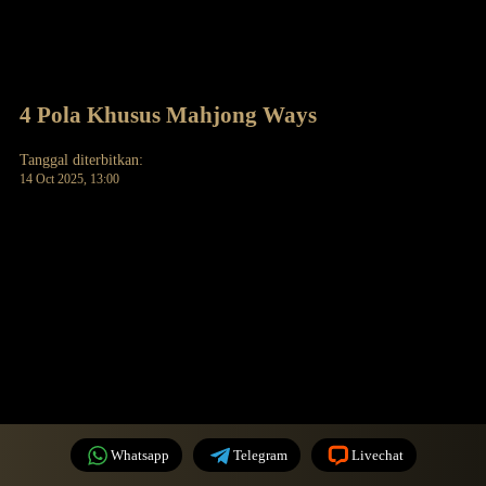
4 Pola Khusus Mahjong Ways
Tanggal diterbitkan:
14 Oct 2025, 13:00
Whatsapp
Telegram
Livechat
Masa Mau Ketinggalan! Puluhan Juta