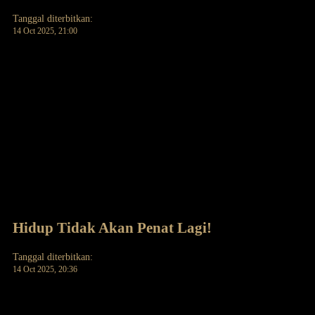
Tanggal diterbitkan:
14 Oct 2025, 21:00
Hidup Tidak Akan Penat Lagi!
Tanggal diterbitkan:
14 Oct 2025, 20:36