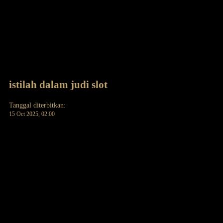
istilah dalam judi slot
Tanggal diterbitkan:
15 Oct 2025, 02:00