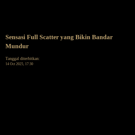
Sensasi Full Scatter yang Bikin Bandar
Mundur
Tanggal diterbitkan:
14 Oct 2025, 17:30