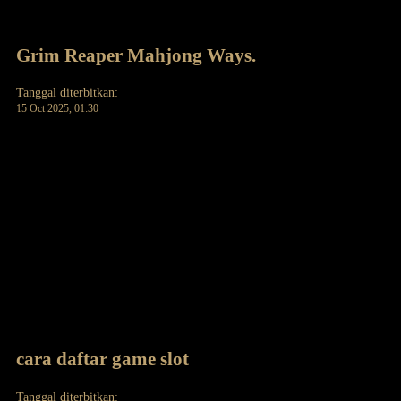
Grim Reaper Mahjong Ways.
Tanggal diterbitkan:
15 Oct 2025, 01:30
cara daftar game slot
Tanggal diterbitkan: