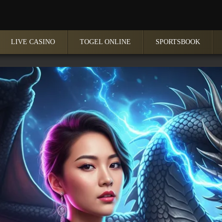
LIVE CASINO
TOGEL ONLINE
SPORTSBOOK