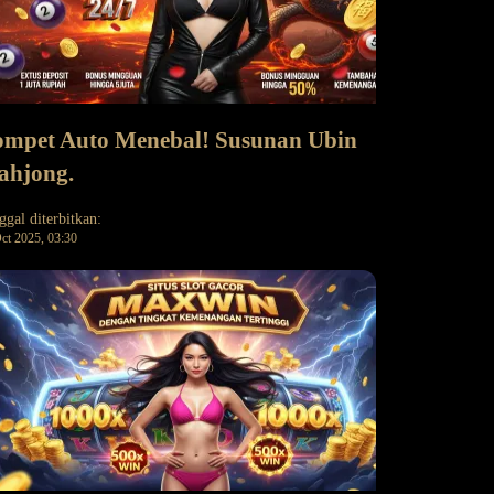
mpet Auto Menebal! Susunan Ubin
hjong.
ggal diterbitkan:
ct 2025, 03:30