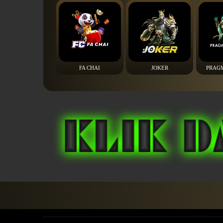
FA CHAI
JOKER
PRAGM