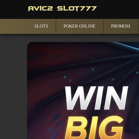
SLOTS
POKER ONLINE
PROMOSI