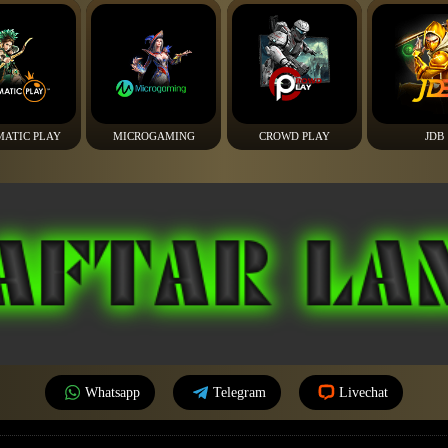
ATIC PLAY
MICROGAMING
CROWD PLAY
JDB
Whatsapp
Telegram
Livechat