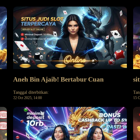
Aneh Bin Ajaib! Bertabur Cuan
si
Tanggal diterbitkan:
Tan
22 Oct 2025, 14:00
15 O