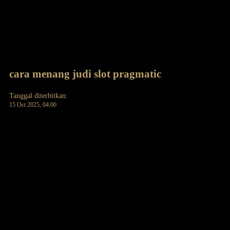
cara menang judi slot pragmatic
Tanggal diterbitkan:
15 Oct 2025, 04:00