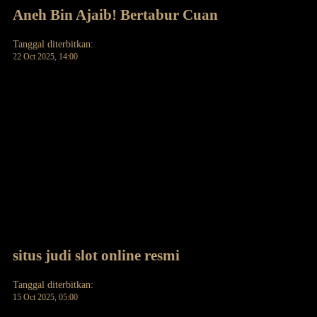
Aneh Bin Ajaib! Bertabur Cuan
Tanggal diterbitkan:
22 Oct 2025, 14:00
situs judi slot online resmi
Tanggal diterbitkan:
15 Oct 2025, 05:00