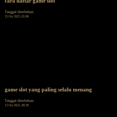
cara daftar game slot
Tanggal diterbitkan:
15 Oct 2025, 01:00
game slot yang paling selalu menang
Tanggal diterbitkan:
15 Oct 2025, 00:30