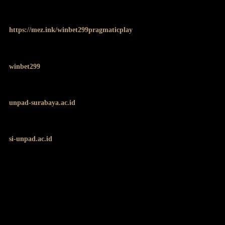
https://mez.ink/winbet299pragmaticplay
winbet299
unpad-surabaya.ac.id
si-unpad.ac.id