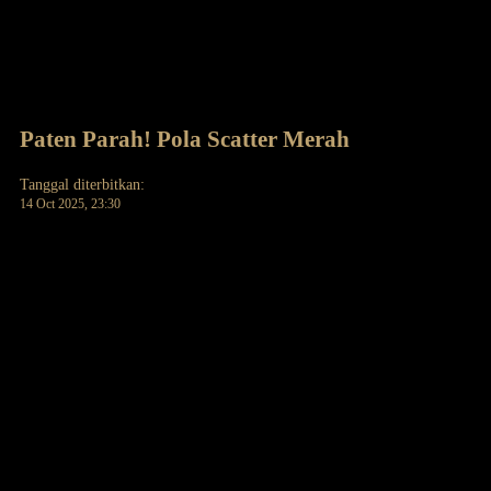
Paten Parah! Pola Scatter Merah
Tanggal diterbitkan:
14 Oct 2025, 23:30