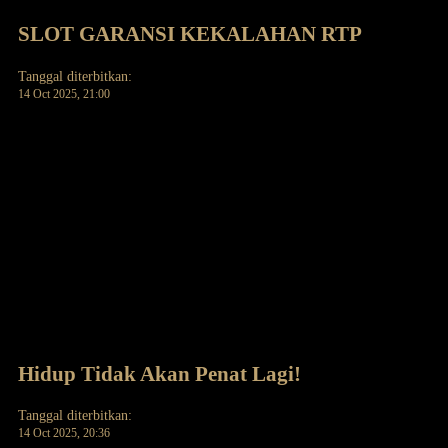
SLOT GARANSI KEKALAHAN RTP
Tanggal diterbitkan:
14 Oct 2025, 21:00
Hidup Tidak Akan Penat Lagi!
Tanggal diterbitkan:
14 Oct 2025, 20:36