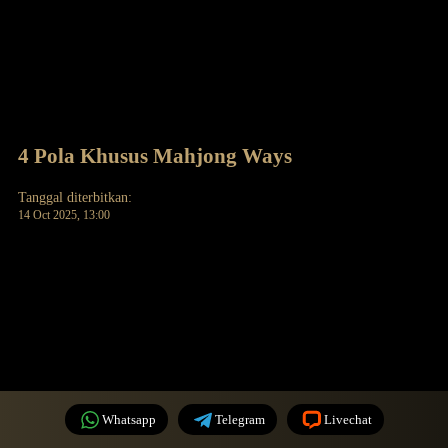
4 Pola Khusus Mahjong Ways
Tanggal diterbitkan:
14 Oct 2025, 13:00
Whatsapp
Telegram
Livechat