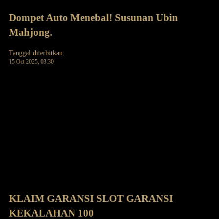
Dompet Auto Menebal! Susunan Ubin
Mahjong.
Tanggal diterbitkan:
15 Oct 2025, 03:30
KLAIM GARANSI SLOT GARANSI
KEKALAHAN 100