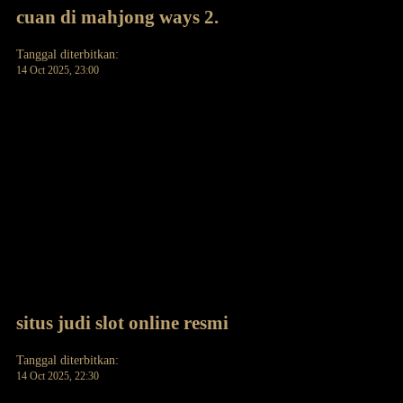
cuan di mahjong ways 2.
Tanggal diterbitkan:
14 Oct 2025, 23:00
situs judi slot online resmi
Tanggal diterbitkan:
14 Oct 2025, 22:30