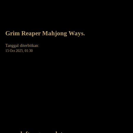
Grim Reaper Mahjong Ways.
Tanggal diterbitkan:
15 Oct 2025, 01:30