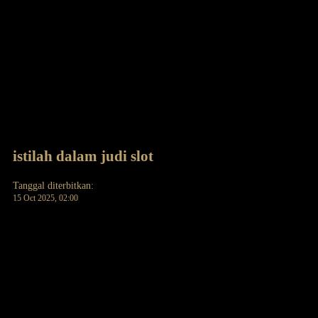
istilah dalam judi slot
Tanggal diterbitkan:
15 Oct 2025, 02:00