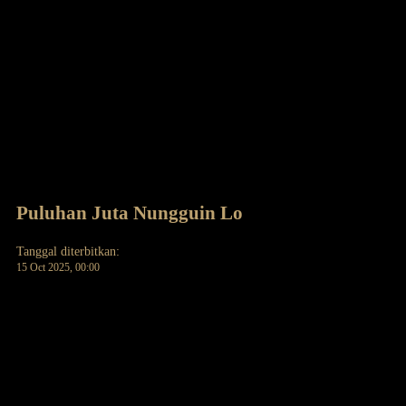
Puluhan Juta Nungguin Lo
Tanggal diterbitkan:
15 Oct 2025, 00:00