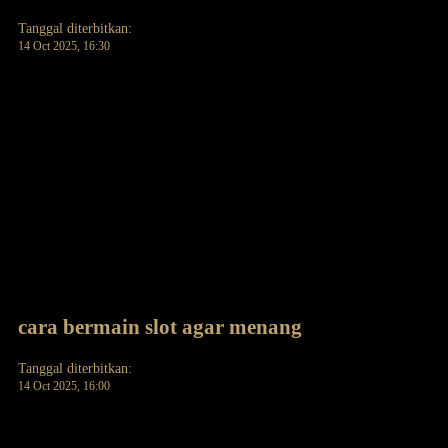
Tanggal diterbitkan:
14 Oct 2025, 16:30
cara bermain slot agar menang
Tanggal diterbitkan:
14 Oct 2025, 16:00