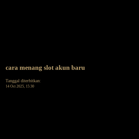
cara menang slot akun baru
Tanggal diterbitkan:
14 Oct 2025, 15:30