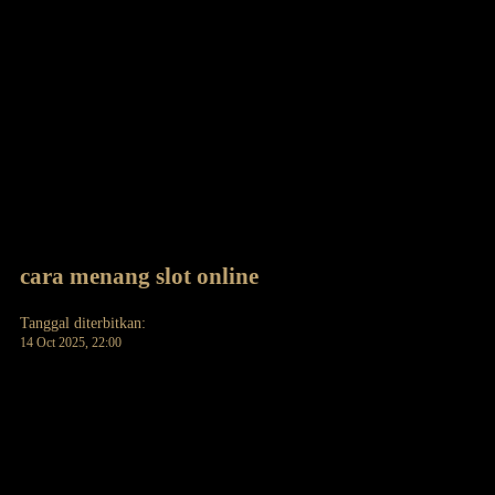
cara menang slot online
Tanggal diterbitkan:
14 Oct 2025, 22:00