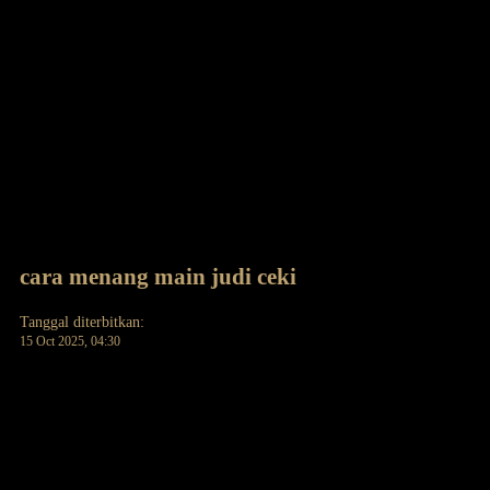
cara menang main judi ceki
Tanggal diterbitkan:
15 Oct 2025, 04:30