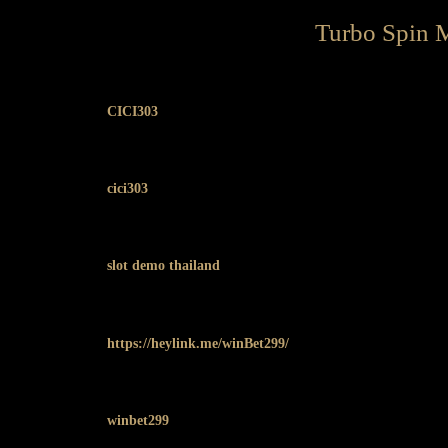
Turbo Spin 
CICI303
cici303
slot demo thailand
https://heylink.me/winBet299/
winbet299