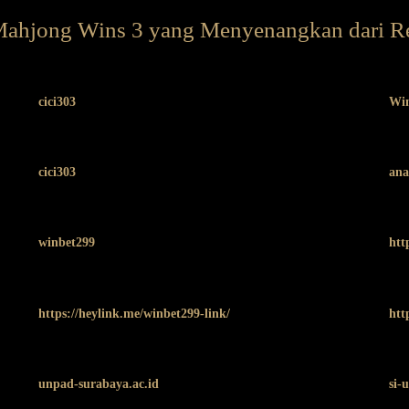
Mahjong Wins 3 yang Menyenangkan dari R
cici303
Win
cici303
ana
winbet299
htt
https://heylink.me/winbet299-link/
htt
unpad-surabaya.ac.id
si-