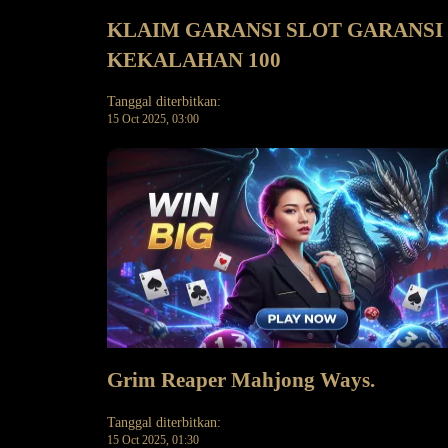
KLAIM GARANSI SLOT GARANSI
KEKALAHAN 100
Tanggal diterbitkan:
15 Oct 2025, 03:00
Grim Reaper Mahjong Ways.
Tanggal diterbitkan:
15 Oct 2025, 01:30