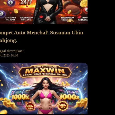
mpet Auto Menebal! Susunan Ubin
hjong.
ggal diterbitkan:
ct 2025, 03:30