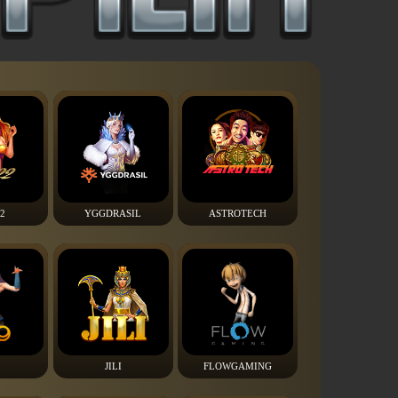
2
YGGDRASIL
ASTROTECH
JILI
FLOWGAMING