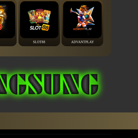
SLOT88
ADVANTPLAY