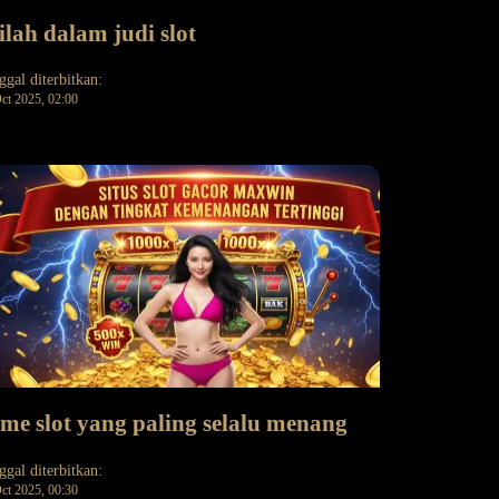
tilah dalam judi slot
ggal diterbitkan:
ct 2025, 02:00
me slot yang paling selalu menang
ggal diterbitkan:
ct 2025, 00:30