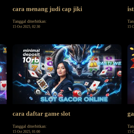
cara menang judi cap jiki
is
Tanggal diterbitkan:
Tan
15 Oct 2025, 02:30
15 O
cara daftar game slot
ga
Tanggal diterbitkan:
Tan
15 Oct 2025, 01:00
15 O