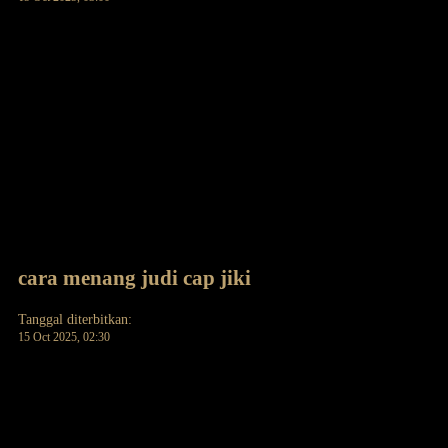
cara menang judi cap jiki
Tanggal diterbitkan:
15 Oct 2025, 02:30