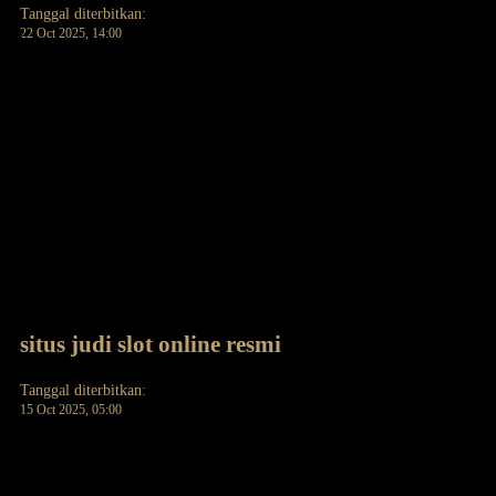
Tanggal diterbitkan:
22 Oct 2025, 14:00
situs judi slot online resmi
Tanggal diterbitkan:
15 Oct 2025, 05:00