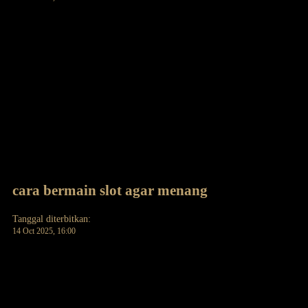
cara bermain slot agar menang
Tanggal diterbitkan:
14 Oct 2025, 16:00