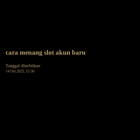
cara menang slot akun baru
Tanggal diterbitkan:
14 Oct 2025, 15:30