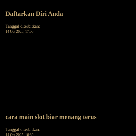
Daftarkan Diri Anda
Tanggal diterbitkan:
14 Oct 2025, 17:00
cara main slot biar menang terus
Tanggal diterbitkan:
14 Oct 2025, 16:30