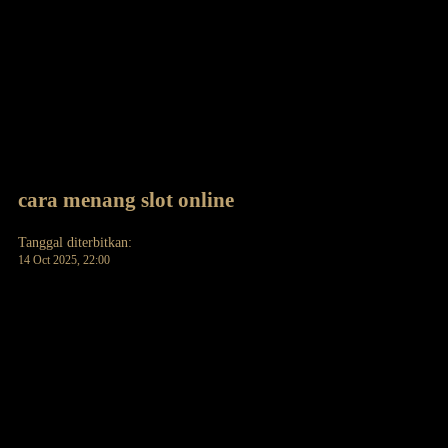
cara menang slot online
Tanggal diterbitkan:
14 Oct 2025, 22:00