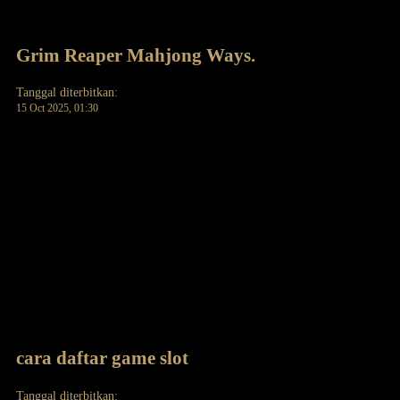
Grim Reaper Mahjong Ways.
Tanggal diterbitkan:
15 Oct 2025, 01:30
cara daftar game slot
Tanggal diterbitkan: