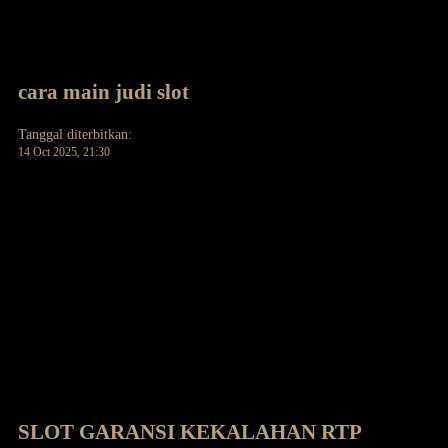
cara main judi slot
Tanggal diterbitkan:
14 Oct 2025, 21:30
SLOT GARANSI KEKALAHAN RTP