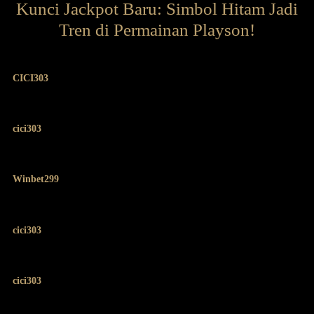
Kunci Jackpot Baru: Simbol Hitam Jadi
Tren di Permainan Playson!
CICI303
cici303
Winbet299
cici303
cici303