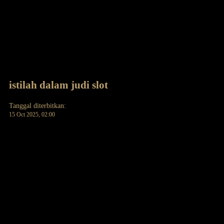
istilah dalam judi slot
Tanggal diterbitkan:
15 Oct 2025, 02:00