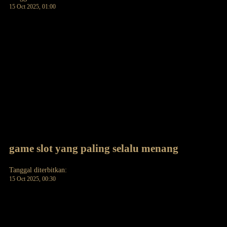
15 Oct 2025, 01:00
game slot yang paling selalu menang
Tanggal diterbitkan:
15 Oct 2025, 00:30