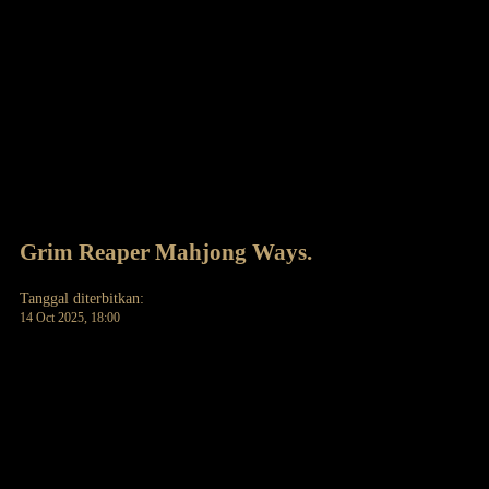
Grim Reaper Mahjong Ways.
Tanggal diterbitkan:
14 Oct 2025, 18:00