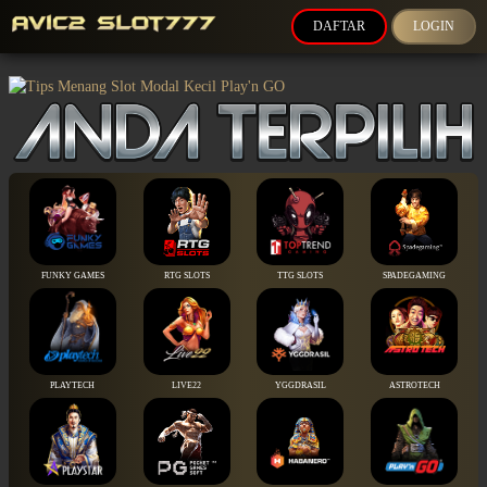
DAFTAR
LOGIN
FUNKY GAMES
RTG SLOTS
TTG SLOTS
SPADEGAMING
PLAYTECH
LIVE22
YGGDRASIL
ASTROTECH