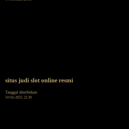
situs judi slot online resmi
Tanggal diterbitkan:
14 Oct 2025, 22:30