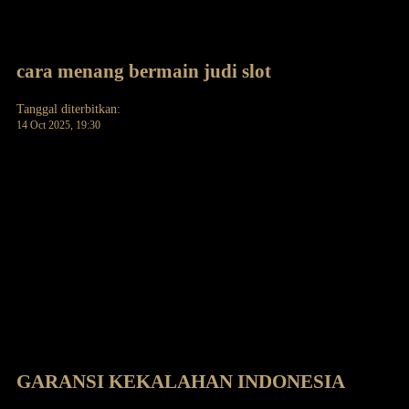
cara menang bermain judi slot
Tanggal diterbitkan:
14 Oct 2025, 19:30
GARANSI KEKALAHAN INDONESIA