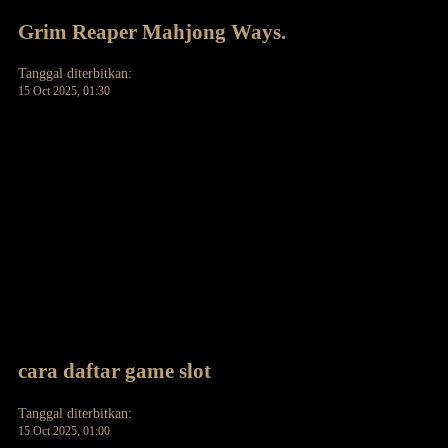
Grim Reaper Mahjong Ways.
Tanggal diterbitkan:
15 Oct 2025, 01:30
cara daftar game slot
Tanggal diterbitkan:
15 Oct 2025, 01:00