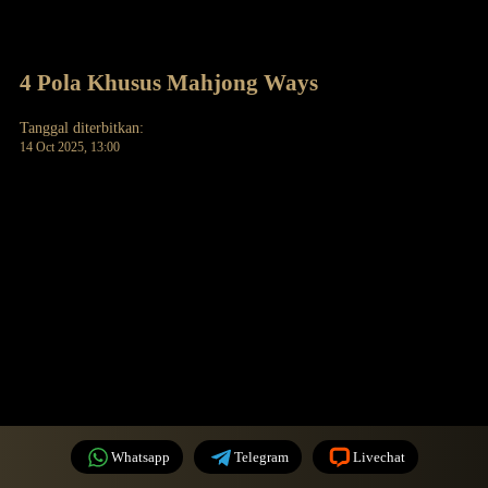
4 Pola Khusus Mahjong Ways
Tanggal diterbitkan:
14 Oct 2025, 13:00
Masa Mau Ketinggalan! Puluhan Juta
Whatsapp
Telegram
Livechat