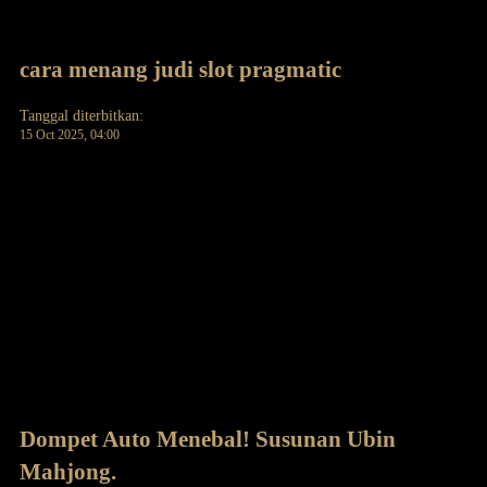
cara menang judi slot pragmatic
Tanggal diterbitkan:
15 Oct 2025, 04:00
Dompet Auto Menebal! Susunan Ubin
Mahjong.