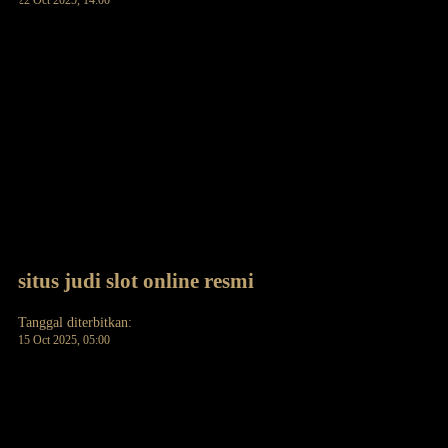
22 Oct 2025, 14:00
situs judi slot online resmi
Tanggal diterbitkan:
15 Oct 2025, 05:00