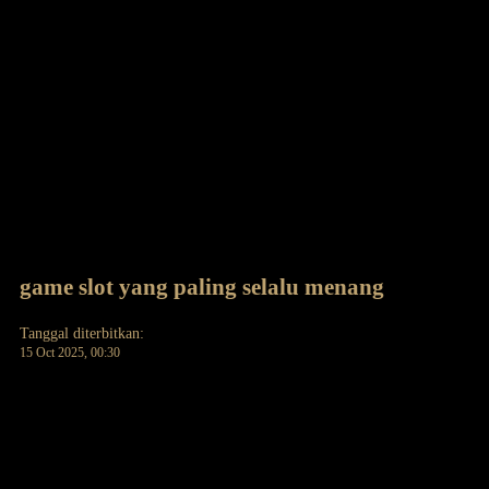
game slot yang paling selalu menang
Tanggal diterbitkan:
15 Oct 2025, 00:30