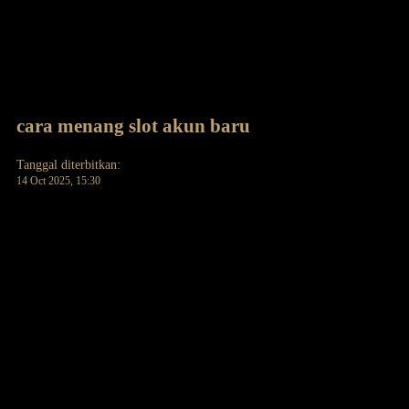
cara menang slot akun baru
Tanggal diterbitkan:
14 Oct 2025, 15:30