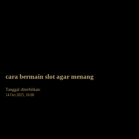
cara bermain slot agar menang
Tanggal diterbitkan:
14 Oct 2025, 16:00