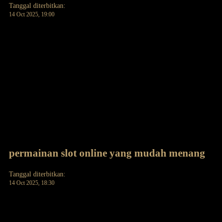
Tanggal diterbitkan:
14 Oct 2025, 19:00
permainan slot online yang mudah menang
Tanggal diterbitkan:
14 Oct 2025, 18:30