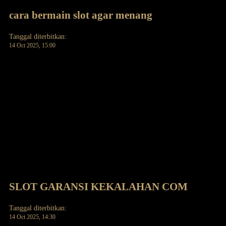
cara bermain slot agar menang
Tanggal diterbitkan:
14 Oct 2025, 15:00
SLOT GARANSI KEKALAHAN COM
Tanggal diterbitkan:
14 Oct 2025, 14:30