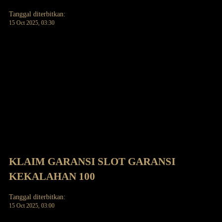
Tanggal diterbitkan:
15 Oct 2025, 03:30
KLAIM GARANSI SLOT GARANSI
KEKALAHAN 100
Tanggal diterbitkan:
15 Oct 2025, 03:00