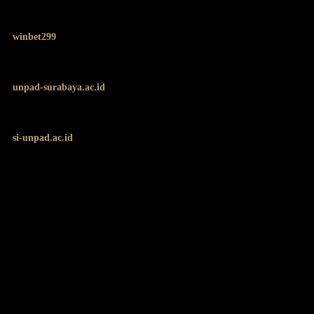
winbet299
unpad-surabaya.ac.id
si-unpad.ac.id