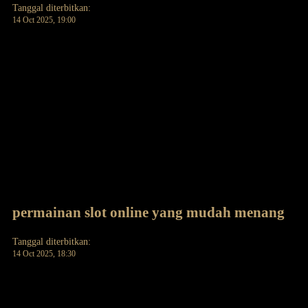
Tanggal diterbitkan:
14 Oct 2025, 19:00
permainan slot online yang mudah menang
Tanggal diterbitkan:
14 Oct 2025, 18:30