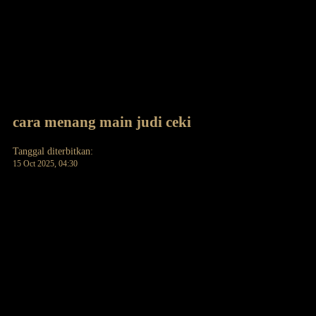
cara menang main judi ceki
Tanggal diterbitkan:
15 Oct 2025, 04:30