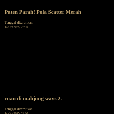
Paten Parah! Pola Scatter Merah
Tanggal diterbitkan:
14 Oct 2025, 23:30
cuan di mahjong ways 2.
Tanggal diterbitkan:
14 Oct 2025, 23:00