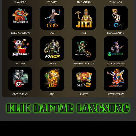
PLAYSTAR
PG SOFT
HABANERO
PLAY’NGO
REEL KINGDOM
CQ9
JILI
FLOWGAMING
FA CHAI
JOKER
PRAGMATIC PLAY
MICROGAMING
CROWD PLAY
JDB
SLOT88
ADVANTPLAY