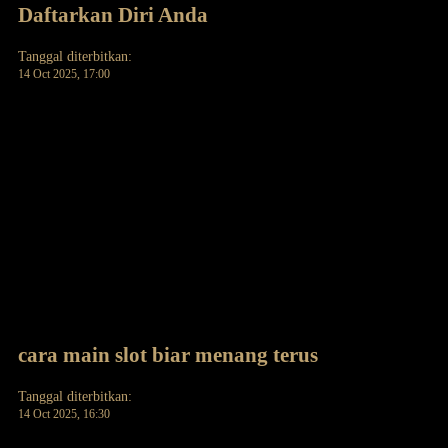
Daftarkan Diri Anda
Tanggal diterbitkan:
14 Oct 2025, 17:00
cara main slot biar menang terus
Tanggal diterbitkan:
14 Oct 2025, 16:30