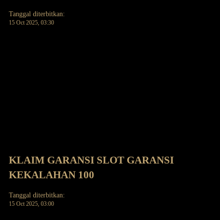
Tanggal diterbitkan:
15 Oct 2025, 03:30
KLAIM GARANSI SLOT GARANSI
KEKALAHAN 100
Tanggal diterbitkan:
15 Oct 2025, 03:00