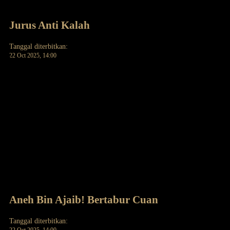
Jurus Anti Kalah
Tanggal diterbitkan:
22 Oct 2025, 14:00
Aneh Bin Ajaib! Bertabur Cuan
Tanggal diterbitkan: