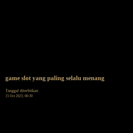
game slot yang paling selalu menang
Tanggal diterbitkan:
15 Oct 2025, 00:30