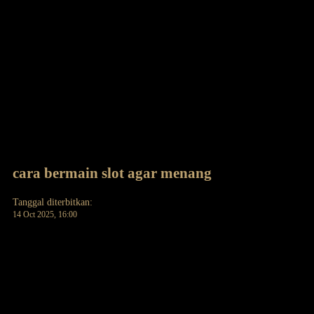
cara bermain slot agar menang
Tanggal diterbitkan:
14 Oct 2025, 16:00