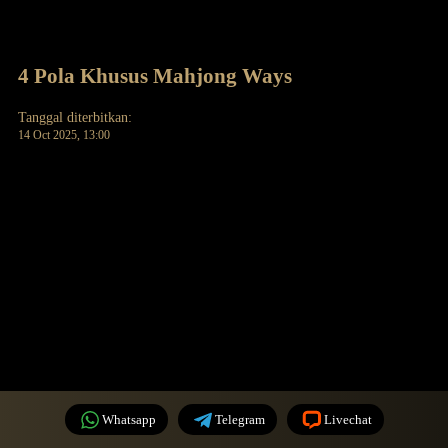
4 Pola Khusus Mahjong Ways
Tanggal diterbitkan:
14 Oct 2025, 13:00
Masa Mau Ketinggalan! Puluhan Juta
Whatsapp
Telegram
Livechat