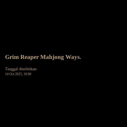
Grim Reaper Mahjong Ways.
Tanggal diterbitkan:
14 Oct 2025, 18:00