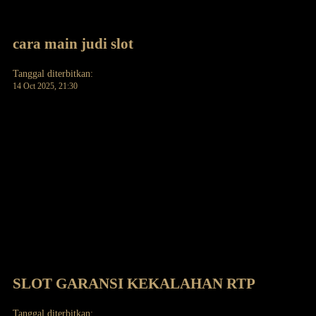
cara main judi slot
Tanggal diterbitkan:
14 Oct 2025, 21:30
SLOT GARANSI KEKALAHAN RTP
Tanggal diterbitkan: