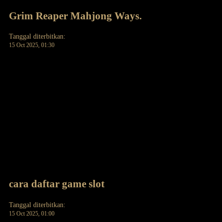
Grim Reaper Mahjong Ways.
Tanggal diterbitkan:
15 Oct 2025, 01:30
cara daftar game slot
Tanggal diterbitkan:
15 Oct 2025, 01:00