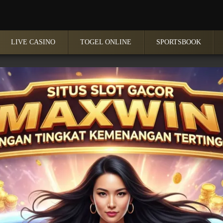
LIVE CASINO
TOGEL ONLINE
SPORTSBOOK