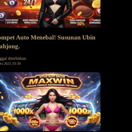
mpet Auto Menebal! Susunan Ubin
hjong.
ggal diterbitkan:
ct 2025, 03:30