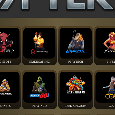
G SLOTS
SPADEGAMING
PLAYTECH
LIVE2
BANERO
PLAY’NGO
REEL KINGDOM
CQ9