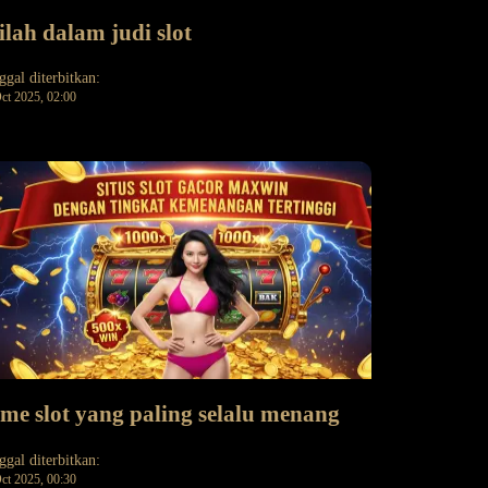
tilah dalam judi slot
ggal diterbitkan:
ct 2025, 02:00
me slot yang paling selalu menang
ggal diterbitkan:
ct 2025, 00:30