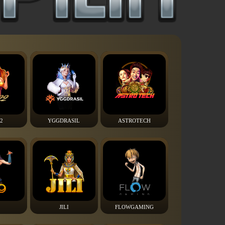
2
YGGDRASIL
ASTROTECH
JILI
FLOWGAMING