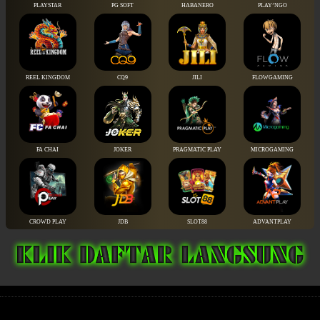
PLAYSTAR
PG SOFT
HABANERO
PLAY’NGO
REEL KINGDOM
CQ9
JILI
FLOWGAMING
FA CHAI
JOKER
PRAGMATIC PLAY
MICROGAMING
CROWD PLAY
JDB
SLOT88
ADVANTPLAY