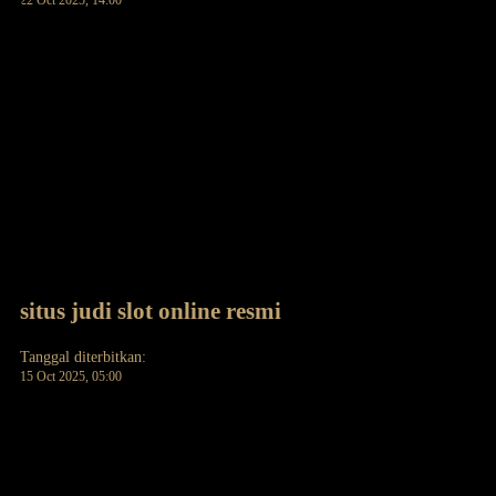
22 Oct 2025, 14:00
situs judi slot online resmi
Tanggal diterbitkan:
15 Oct 2025, 05:00