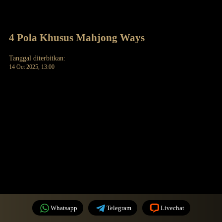
4 Pola Khusus Mahjong Ways
Tanggal diterbitkan:
14 Oct 2025, 13:00
Masa Mau Ketinggalan! Puluhan Juta
Whatsapp
Telegram
Livechat