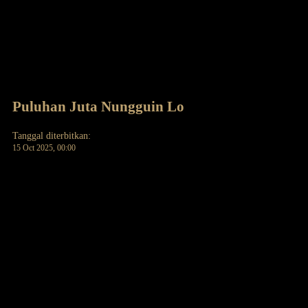
Puluhan Juta Nungguin Lo
Tanggal diterbitkan:
15 Oct 2025, 00:00