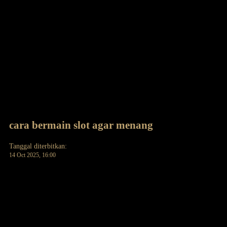
cara bermain slot agar menang
Tanggal diterbitkan:
14 Oct 2025, 16:00