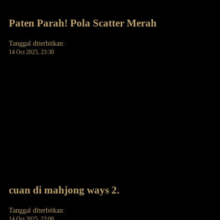
Paten Parah! Pola Scatter Merah
Tanggal diterbitkan:
14 Oct 2025, 23:30
cuan di mahjong ways 2.
Tanggal diterbitkan:
14 Oct 2025, 23:00