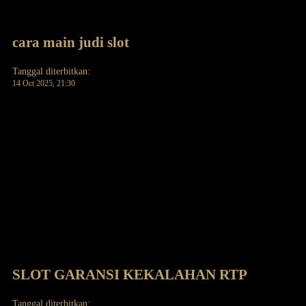
cara main judi slot
Tanggal diterbitkan:
14 Oct 2025, 21:30
SLOT GARANSI KEKALAHAN RTP
Tanggal diterbitkan: