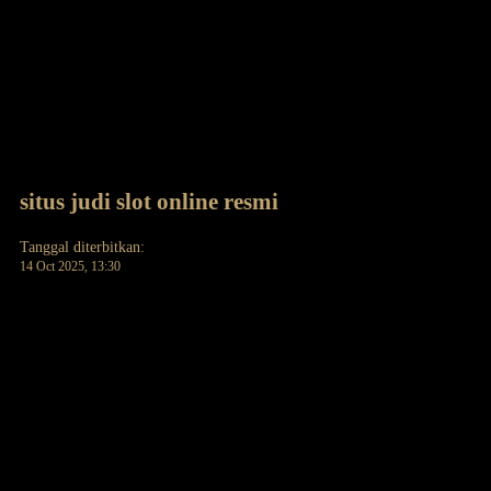
situs judi slot online resmi
Tanggal diterbitkan:
14 Oct 2025, 13:30