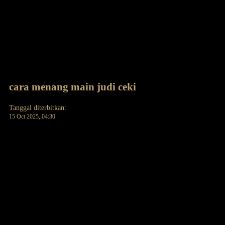
cara menang main judi ceki
Tanggal diterbitkan:
15 Oct 2025, 04:30