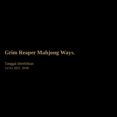
Grim Reaper Mahjong Ways.
Tanggal diterbitkan:
14 Oct 2025, 18:00