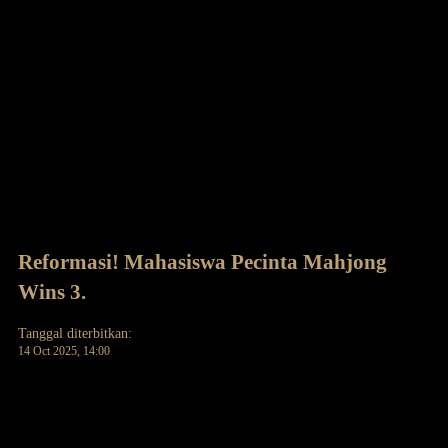
Reformasi! Mahasiswa Pecinta Mahjong
Wins 3.
Tanggal diterbitkan:
14 Oct 2025, 14:00