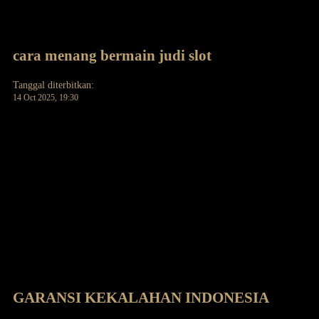
cara menang bermain judi slot
Tanggal diterbitkan:
14 Oct 2025, 19:30
GARANSI KEKALAHAN INDONESIA