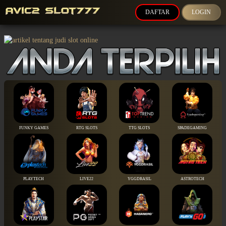
DAFTAR
LOGIN
FUNKY GAMES
RTG SLOTS
TTG SLOTS
SPADEGAMING
PLAYTECH
LIVE22
YGGDRASIL
ASTROTECH