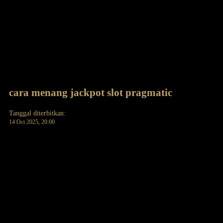
cara menang jackpot slot pragmatic
Tanggal diterbitkan:
14 Oct 2025, 20:00