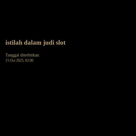
istilah dalam judi slot
Tanggal diterbitkan:
15 Oct 2025, 02:00