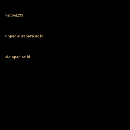
winbet299
unpad-surabaya.ac.id
si-unpad.ac.id