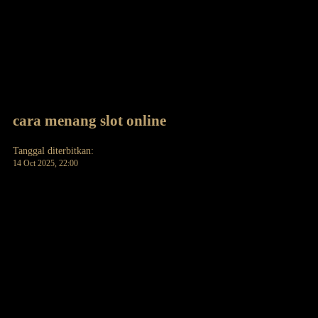
cara menang slot online
Tanggal diterbitkan:
14 Oct 2025, 22:00