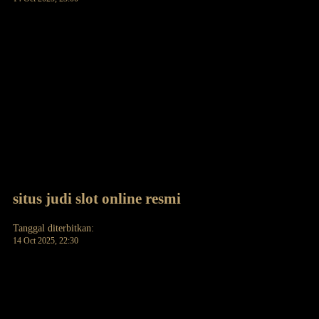
situs judi slot online resmi
Tanggal diterbitkan:
14 Oct 2025, 22:30