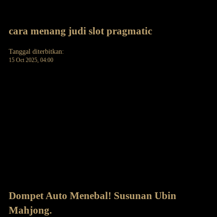
cara menang judi slot pragmatic
Tanggal diterbitkan:
15 Oct 2025, 04:00
Dompet Auto Menebal! Susunan Ubin
Mahjong.