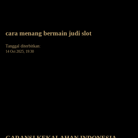
cara menang bermain judi slot
Tanggal diterbitkan:
14 Oct 2025, 19:30
GARANSI KEKALAHAN INDONESIA