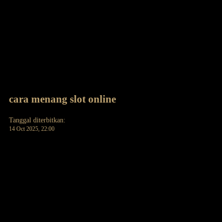
cara menang slot online
Tanggal diterbitkan:
14 Oct 2025, 22:00