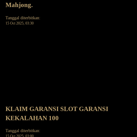
Mahjong.
Tanggal diterbitkan:
15 Oct 2025, 03:30
KLAIM GARANSI SLOT GARANSI
KEKALAHAN 100
Tanggal diterbitkan:
15 Oct 2025, 03:00