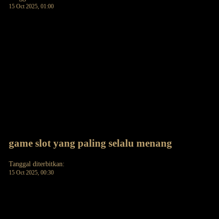
15 Oct 2025, 01:00
game slot yang paling selalu menang
Tanggal diterbitkan:
15 Oct 2025, 00:30