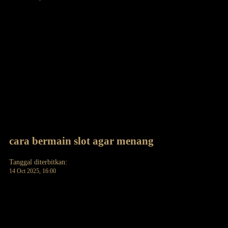
cara bermain slot agar menang
Tanggal diterbitkan:
14 Oct 2025, 16:00