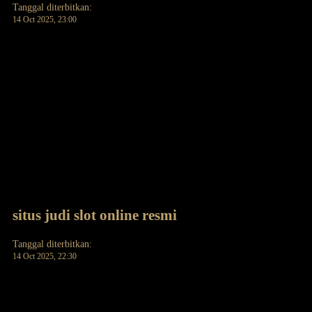
Tanggal diterbitkan:
14 Oct 2025, 23:00
situs judi slot online resmi
Tanggal diterbitkan:
14 Oct 2025, 22:30