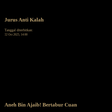
Jurus Anti Kalah
Tanggal diterbitkan:
22 Oct 2025, 14:00
Aneh Bin Ajaib! Bertabur Cuan