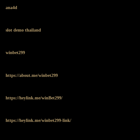
ana4d
slot demo thailand
winbet299
https://about.me/winbet299
https://heylink.me/winBet299/
https://heylink.me/winbet299-link/