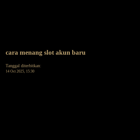
cara menang slot akun baru
Tanggal diterbitkan:
14 Oct 2025, 15:30