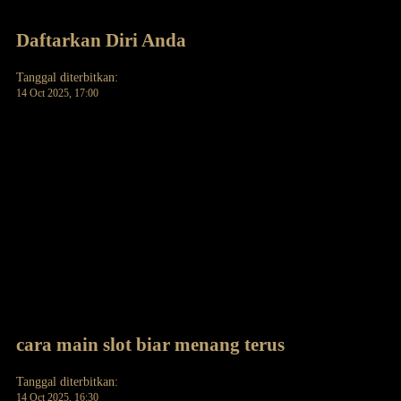
Daftarkan Diri Anda
Tanggal diterbitkan:
14 Oct 2025, 17:00
cara main slot biar menang terus
Tanggal diterbitkan:
14 Oct 2025, 16:30