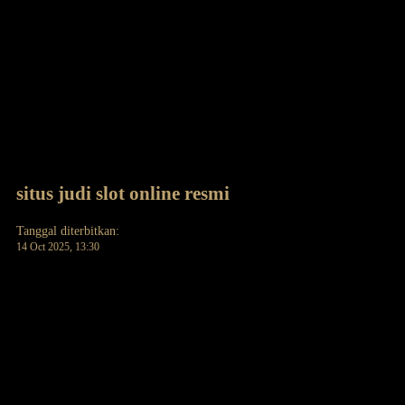
situs judi slot online resmi
Tanggal diterbitkan:
14 Oct 2025, 13:30