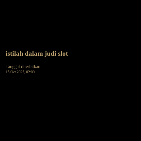
istilah dalam judi slot
Tanggal diterbitkan:
15 Oct 2025, 02:00