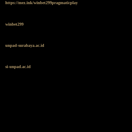
https://mez.ink/winbet299pragmaticplay
winbet299
unpad-surabaya.ac.id
si-unpad.ac.id