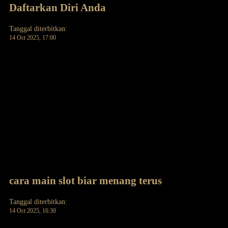
Daftarkan Diri Anda
Tanggal diterbitkan:
14 Oct 2025, 17:00
cara main slot biar menang terus
Tanggal diterbitkan:
14 Oct 2025, 16:30