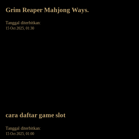
Grim Reaper Mahjong Ways.
Tanggal diterbitkan:
15 Oct 2025, 01:30
cara daftar game slot
Tanggal diterbitkan:
15 Oct 2025, 01:00