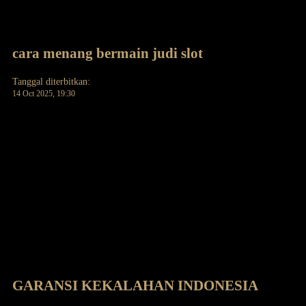
cara menang bermain judi slot
Tanggal diterbitkan:
14 Oct 2025, 19:30
GARANSI KEKALAHAN INDONESIA