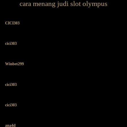
cara menang judi slot olympus
CICI303
cici303
Winbet299
cici303
cici303
ana4d