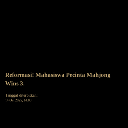
Reformasi! Mahasiswa Pecinta Mahjong
Wins 3.
Tanggal diterbitkan:
14 Oct 2025, 14:00