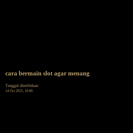
cara bermain slot agar menang
Tanggal diterbitkan:
14 Oct 2025, 16:00