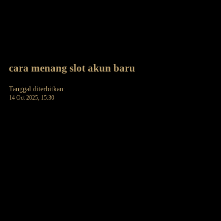
cara menang slot akun baru
Tanggal diterbitkan:
14 Oct 2025, 15:30