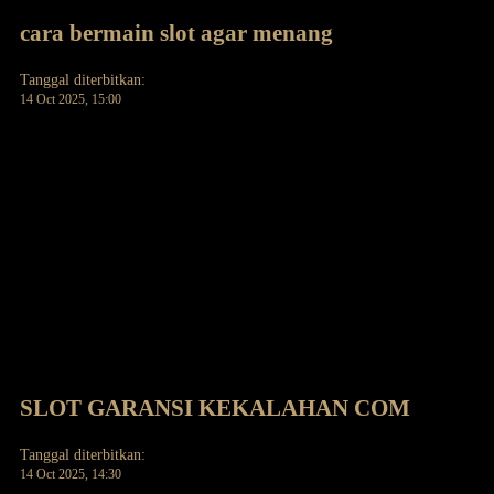
cara bermain slot agar menang
Tanggal diterbitkan:
14 Oct 2025, 15:00
SLOT GARANSI KEKALAHAN COM
Tanggal diterbitkan:
14 Oct 2025, 14:30