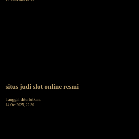
situs judi slot online resmi
Tanggal diterbitkan:
14 Oct 2025, 22:30