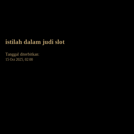
istilah dalam judi slot
Tanggal diterbitkan:
15 Oct 2025, 02:00