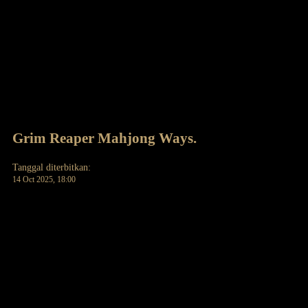
Grim Reaper Mahjong Ways.
Tanggal diterbitkan:
14 Oct 2025, 18:00