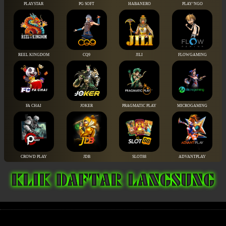
PLAYSTAR
PG SOFT
HABANERO
PLAY’NGO
REEL KINGDOM
CQ9
JILI
FLOWGAMING
FA CHAI
JOKER
PRAGMATIC PLAY
MICROGAMING
CROWD PLAY
JDB
SLOT88
ADVANTPLAY