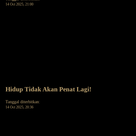
14 Oct 2025, 21:00
Hidup Tidak Akan Penat Lagi!
Tanggal diterbitkan:
14 Oct 2025, 20:36