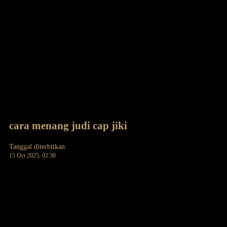
cara menang judi cap jiki
Tanggal diterbitkan:
15 Oct 2025, 02:30