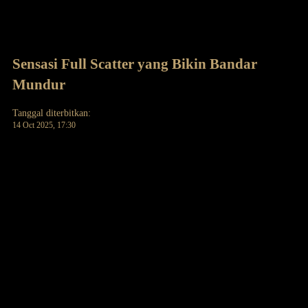
Sensasi Full Scatter yang Bikin Bandar
Mundur
Tanggal diterbitkan:
14 Oct 2025, 17:30