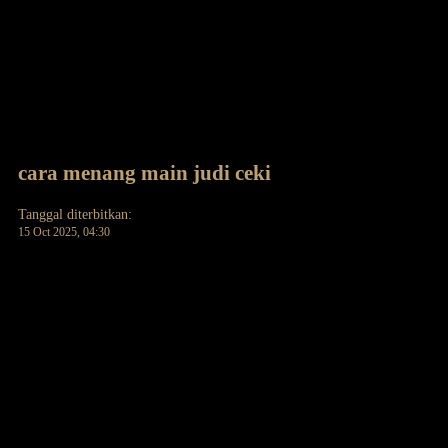
cara menang main judi ceki
Tanggal diterbitkan:
15 Oct 2025, 04:30