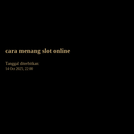
cara menang slot online
Tanggal diterbitkan:
14 Oct 2025, 22:00