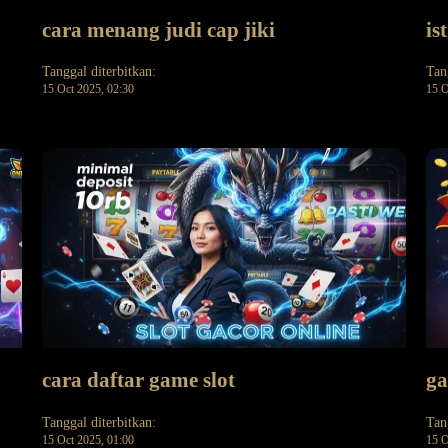
cara menang judi cap jiki
is
Tanggal diterbitkan:
Tan
15 Oct 2025, 02:30
15 O
cara daftar game slot
ga
Tanggal diterbitkan:
Tan
15 Oct 2025, 01:00
15 O