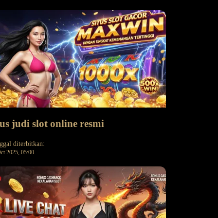
tus judi slot online resmi
ggal diterbitkan:
ct 2025, 05:00