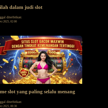
tilah dalam judi slot
ggal diterbitkan:
ct 2025, 02:00
me slot yang paling selalu menang
ggal diterbitkan:
ct 2025, 00:30