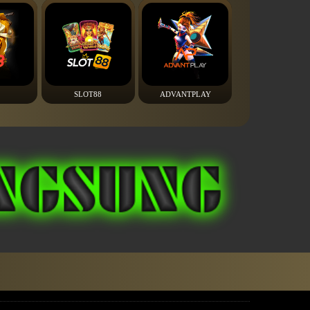
SLOT88
ADVANTPLAY