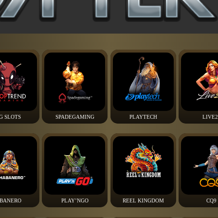
G SLOTS
SPADEGAMING
PLAYTECH
LIVE2
BANERO
PLAY’NGO
REEL KINGDOM
CQ9