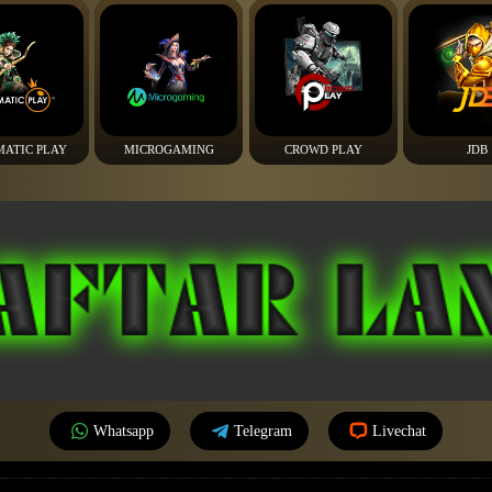
ATIC PLAY
MICROGAMING
CROWD PLAY
JDB
Whatsapp
Telegram
Livechat