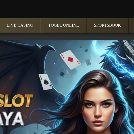
LIVE CASINO
TOGEL ONLINE
SPORTSBOOK