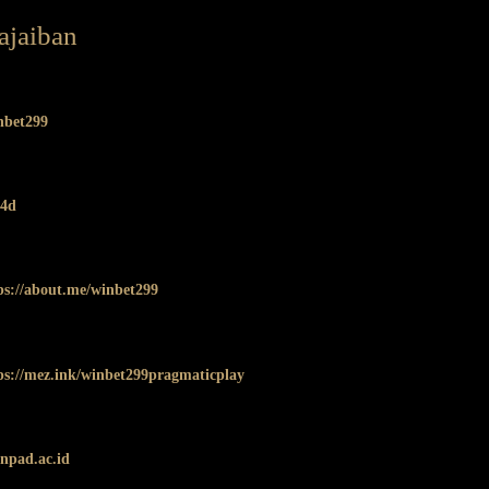
ajaiban
bet299
4d
ps://about.me/winbet299
ps://mez.ink/winbet299pragmaticplay
unpad.ac.id