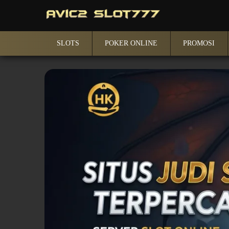
SLOTS
POKER ONLINE
PROMOSI