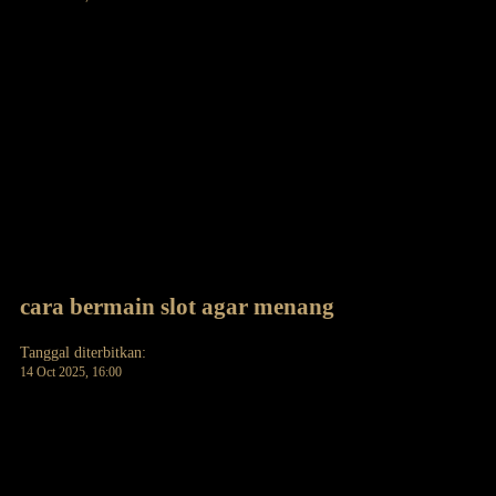
cara bermain slot agar menang
Tanggal diterbitkan:
14 Oct 2025, 16:00