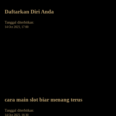
Daftarkan Diri Anda
Tanggal diterbitkan:
14 Oct 2025, 17:00
cara main slot biar menang terus
Tanggal diterbitkan:
14 Oct 2025, 16:30