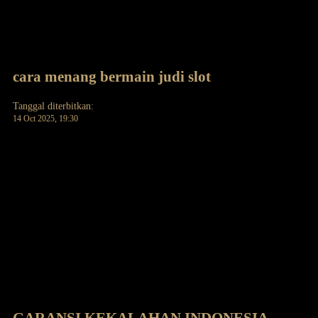
cara menang bermain judi slot
Tanggal diterbitkan:
14 Oct 2025, 19:30
GARANSI KEKALAHAN INDONESIA