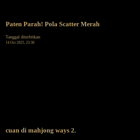
Paten Parah! Pola Scatter Merah
Tanggal diterbitkan:
14 Oct 2025, 23:30
cuan di mahjong ways 2.