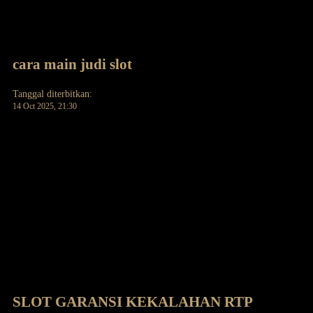
cara main judi slot
Tanggal diterbitkan:
14 Oct 2025, 21:30
SLOT GARANSI KEKALAHAN RTP