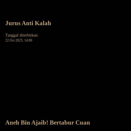
Jurus Anti Kalah
Tanggal diterbitkan:
22 Oct 2025, 14:00
Aneh Bin Ajaib! Bertabur Cuan