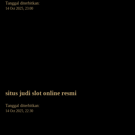
Tanggal diterbitkan:
14 Oct 2025, 23:00
situs judi slot online resmi
Tanggal diterbitkan:
14 Oct 2025, 22:30