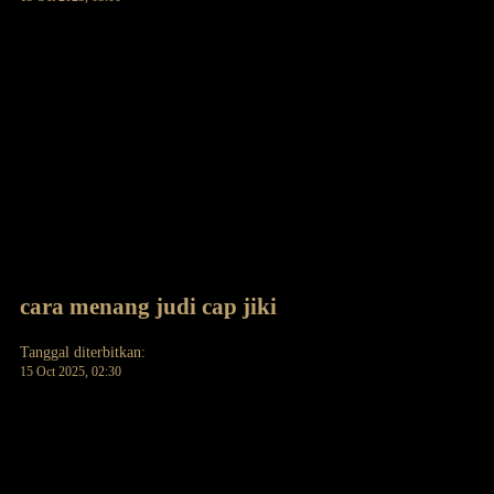
cara menang judi cap jiki
Tanggal diterbitkan:
15 Oct 2025, 02:30