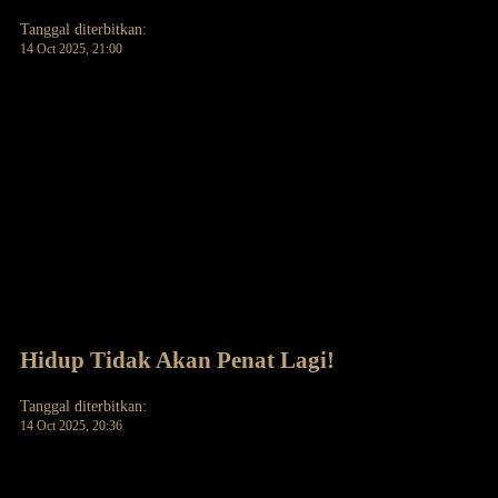
Tanggal diterbitkan:
14 Oct 2025, 21:00
Hidup Tidak Akan Penat Lagi!
Tanggal diterbitkan:
14 Oct 2025, 20:36