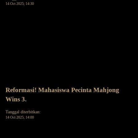
14 Oct 2025, 14:30
Reformasi! Mahasiswa Pecinta Mahjong
Wins 3.
Tanggal diterbitkan:
14 Oct 2025, 14:00