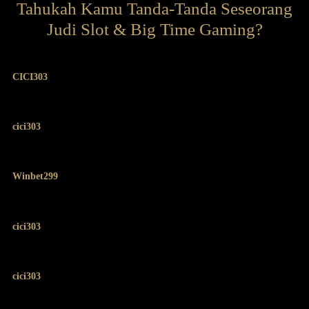
Tahukah Kamu Tanda-Tanda Seseorang
Judi Slot & Big Time Gaming?
CICI303
cici303
Winbet299
cici303
cici303