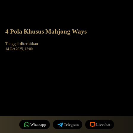
4 Pola Khusus Mahjong Ways
Tanggal diterbitkan:
14 Oct 2025, 13:00
Whatsapp
Telegram
Livechat
Masa Mau Ketinggalan! Puluhan Juta