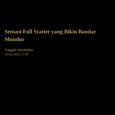
Sensasi Full Scatter yang Bikin Bandar
Mundur
Tanggal diterbitkan:
14 Oct 2025, 17:30