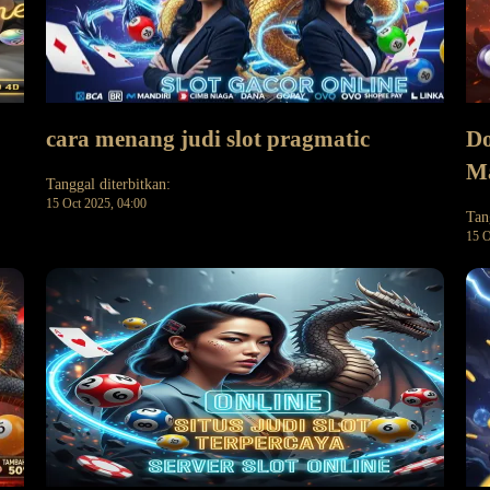
cara menang judi slot pragmatic
Do
Ma
Tanggal diterbitkan:
15 Oct 2025, 04:00
Tan
15 O