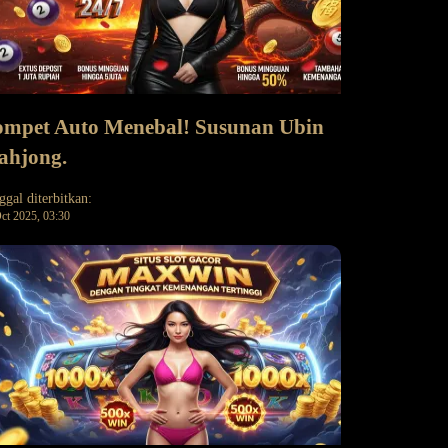
mpet Auto Menebal! Susunan Ubin
hjong.
ggal diterbitkan:
ct 2025, 03:30