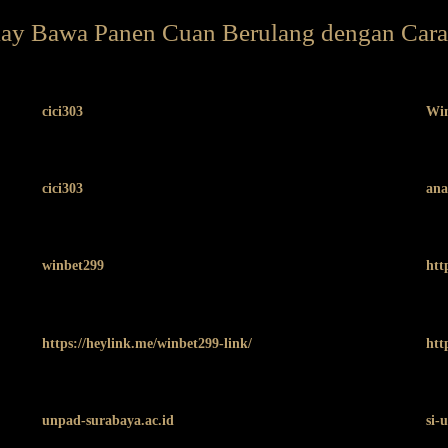
ay Bawa Panen Cuan Berulang dengan Cara
cici303
Win
cici303
ana
winbet299
htt
https://heylink.me/winbet299-link/
htt
unpad-surabaya.ac.id
si-