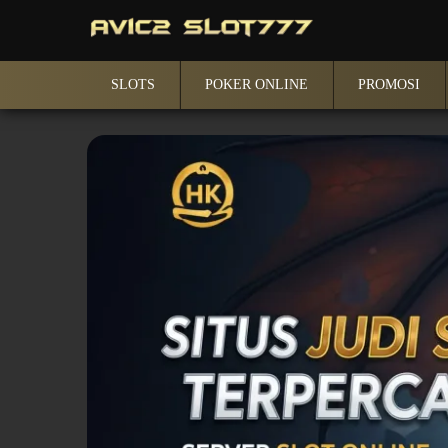
SLOTS
POKER ONLINE
PROMOSI