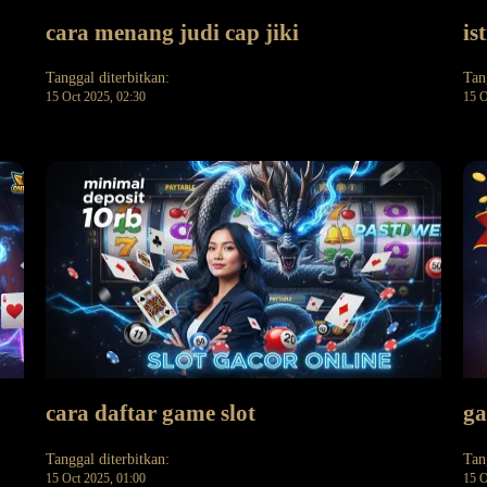
cara menang judi cap jiki
is
Tanggal diterbitkan:
Tan
15 Oct 2025, 02:30
15 O
cara daftar game slot
ga
Tanggal diterbitkan:
Tan
15 Oct 2025, 01:00
15 O