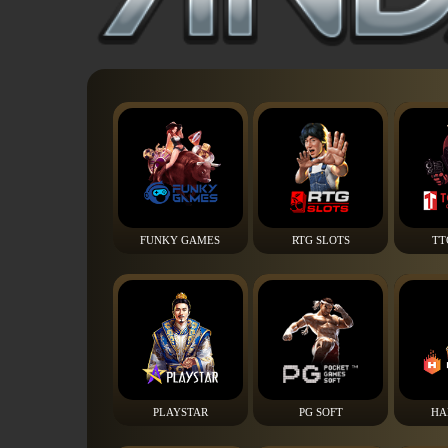
FUNKY GAMES
RTG SLOTS
TT
PLAYSTAR
PG SOFT
HA