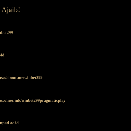
 Ajaib!
bet299
4d
ps://about.me/winbet299
ps://mez.ink/winbet299pragmaticplay
unpad.ac.id