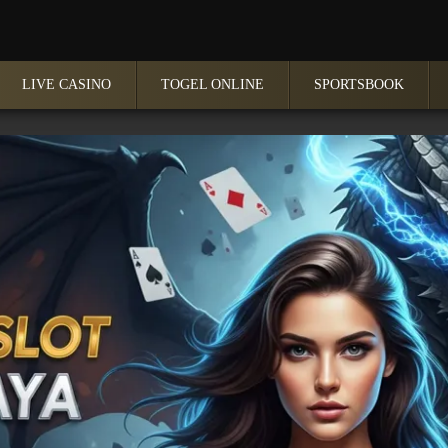
LIVE CASINO
TOGEL ONLINE
SPORTSBOOK