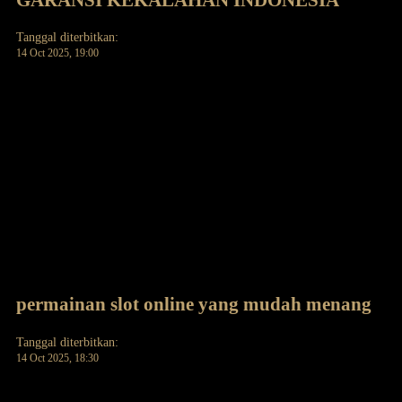
Tanggal diterbitkan:
14 Oct 2025, 19:00
permainan slot online yang mudah menang
Tanggal diterbitkan:
14 Oct 2025, 18:30