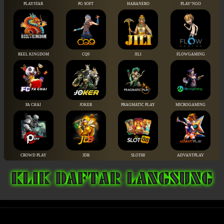
PLAYSTAR
PG SOFT
HABANERO
PLAY’NGO
REEL KINGDOM
CQ9
JILI
FLOWGAMING
FA CHAI
JOKER
PRAGMATIC PLAY
MICROGAMING
CROWD PLAY
JDB
SLOT88
ADVANTPLAY