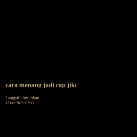
cara menang judi cap jiki
Tanggal diterbitkan:
15 Oct 2025, 02:30