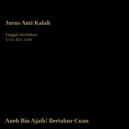
Jurus Anti Kalah
Tanggal diterbitkan:
22 Oct 2025, 14:00
Aneh Bin Ajaib! Bertabur Cuan