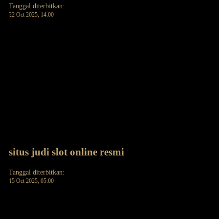
Tanggal diterbitkan:
22 Oct 2025, 14:00
situs judi slot online resmi
Tanggal diterbitkan:
15 Oct 2025, 05:00