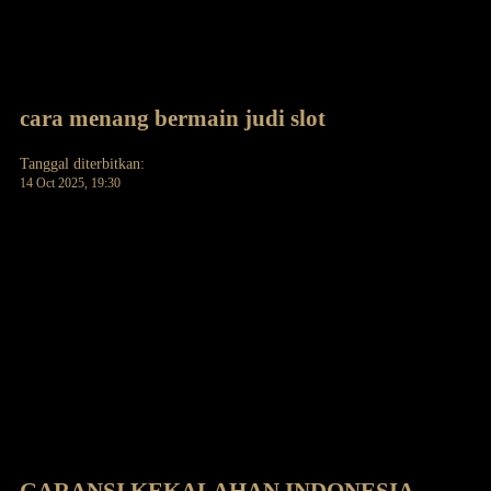
cara menang bermain judi slot
Tanggal diterbitkan:
14 Oct 2025, 19:30
GARANSI KEKALAHAN INDONESIA