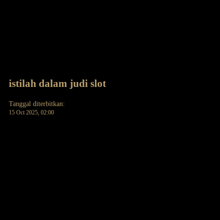
istilah dalam judi slot
Tanggal diterbitkan:
15 Oct 2025, 02:00