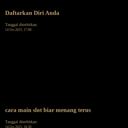
Daftarkan Diri Anda
Tanggal diterbitkan:
14 Oct 2025, 17:00
cara main slot biar menang terus
Tanggal diterbitkan:
14 Oct 2025, 16:30