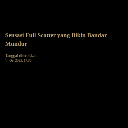
Sensasi Full Scatter yang Bikin Bandar
Mundur
Tanggal diterbitkan:
14 Oct 2025, 17:30