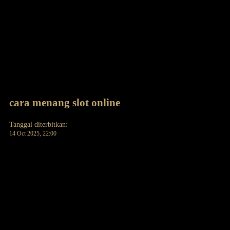
cara menang slot online
Tanggal diterbitkan:
14 Oct 2025, 22:00