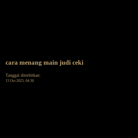
cara menang main judi ceki
Tanggal diterbitkan:
15 Oct 2025, 04:30