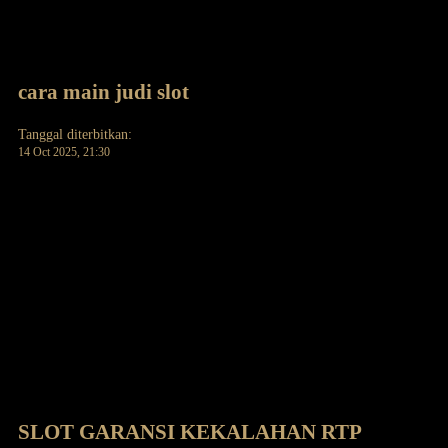
cara main judi slot
Tanggal diterbitkan:
14 Oct 2025, 21:30
SLOT GARANSI KEKALAHAN RTP