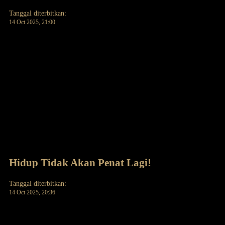
Tanggal diterbitkan:
14 Oct 2025, 21:00
Hidup Tidak Akan Penat Lagi!
Tanggal diterbitkan:
14 Oct 2025, 20:36