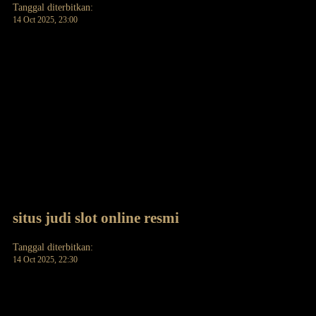
Tanggal diterbitkan:
14 Oct 2025, 23:00
situs judi slot online resmi
Tanggal diterbitkan:
14 Oct 2025, 22:30