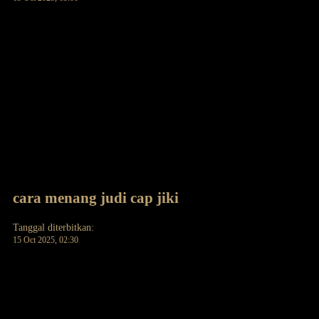
cara menang judi cap jiki
Tanggal diterbitkan:
15 Oct 2025, 02:30