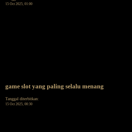
15 Oct 2025, 01:00
game slot yang paling selalu menang
Tanggal diterbitkan:
15 Oct 2025, 00:30