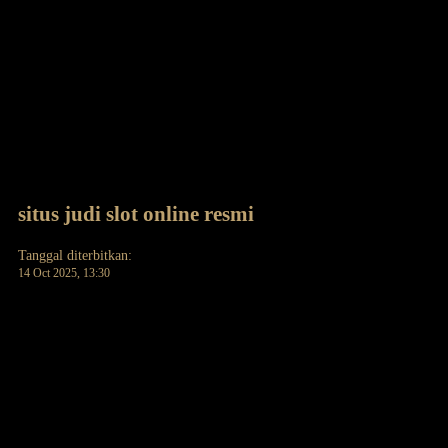
situs judi slot online resmi
Tanggal diterbitkan:
14 Oct 2025, 13:30