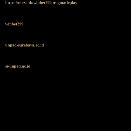
https://mez.ink/winbet299pragmaticplay
winbet299
unpad-surabaya.ac.id
si-unpad.ac.id