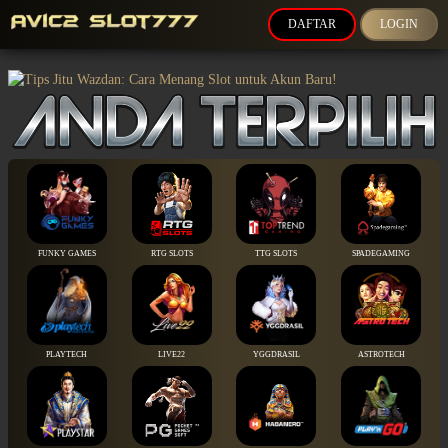
DAFTAR
LOGIN
FUNKY GAMES
RTG SLOTS
TTG SLOTS
SPADEGAMING
PLAYTECH
LIVE22
YGGDRASIL
ASTROTECH