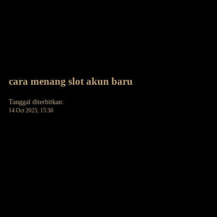
cara menang slot akun baru
Tanggal diterbitkan:
14 Oct 2025, 15:30