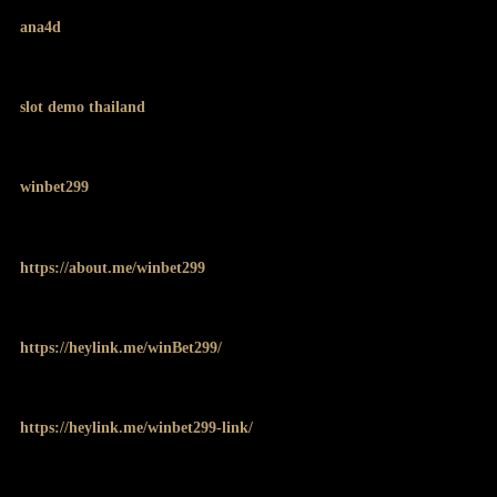
ana4d
slot demo thailand
winbet299
https://about.me/winbet299
https://heylink.me/winBet299/
https://heylink.me/winbet299-link/