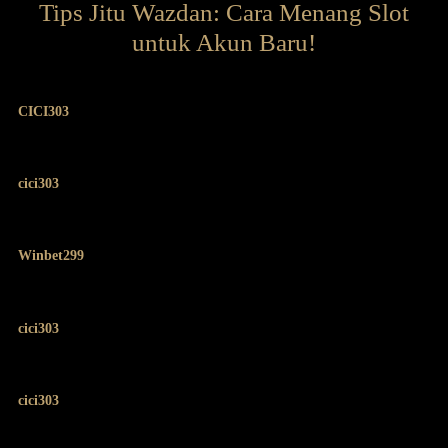
Tips Jitu Wazdan: Cara Menang Slot
untuk Akun Baru!
CICI303
cici303
Winbet299
cici303
cici303