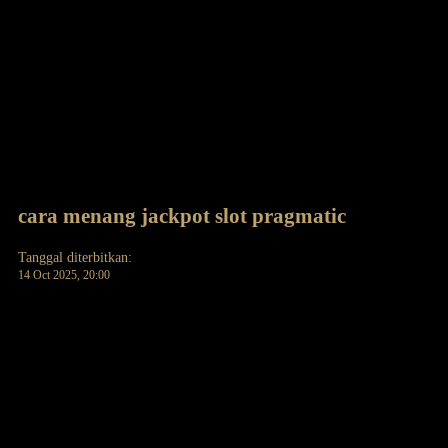
cara menang jackpot slot pragmatic
Tanggal diterbitkan:
14 Oct 2025, 20:00