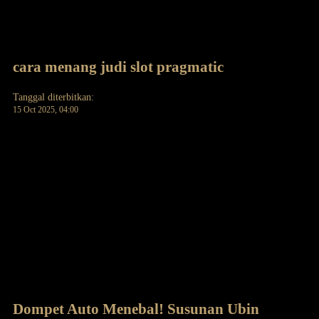
cara menang judi slot pragmatic
Tanggal diterbitkan:
15 Oct 2025, 04:00
Dompet Auto Menebal! Susunan Ubin