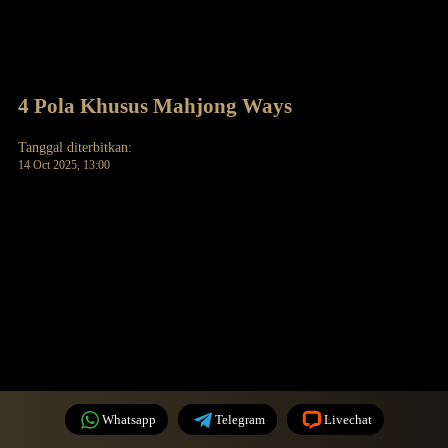
4 Pola Khusus Mahjong Ways
Tanggal diterbitkan:
14 Oct 2025, 13:00
Whatsapp
Telegram
Livechat
Masa Mau Ketinggalan! Puluhan Juta