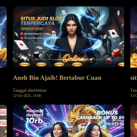
Aneh Bin Ajaib! Bertabur Cuan
si
Tanggal diterbitkan:
Tan
22 Oct 2025, 14:00
15 O