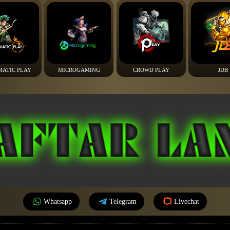
ATIC PLAY
MICROGAMING
CROWD PLAY
JDB
Whatsapp
Telegram
Livechat