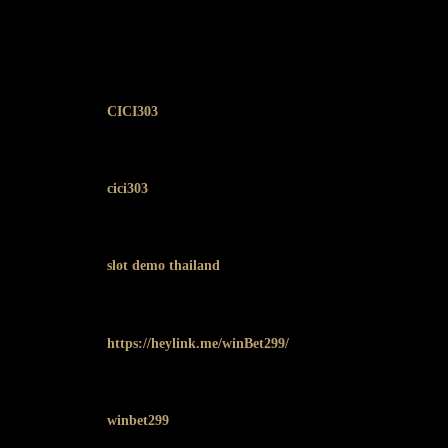
CICI303
cici303
slot demo thailand
https://heylink.me/winBet299/
winbet299