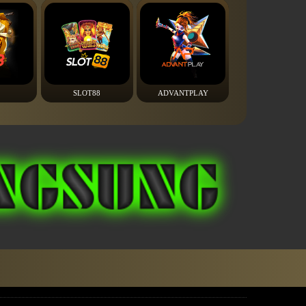
SLOT88
ADVANTPLAY