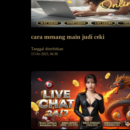
cara menang main judi ceki
Tanggal diterbitkan:
15 Oct 2025, 04:30