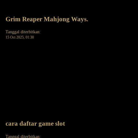
Grim Reaper Mahjong Ways.
Tanggal diterbitkan:
15 Oct 2025, 01:30
cara daftar game slot
Tanggal diterbitkan: