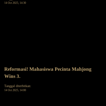
14 Oct 2025, 14:30
Reformasi! Mahasiswa Pecinta Mahjong
Wins 3.
Tanggal diterbitkan:
14 Oct 2025, 14:00