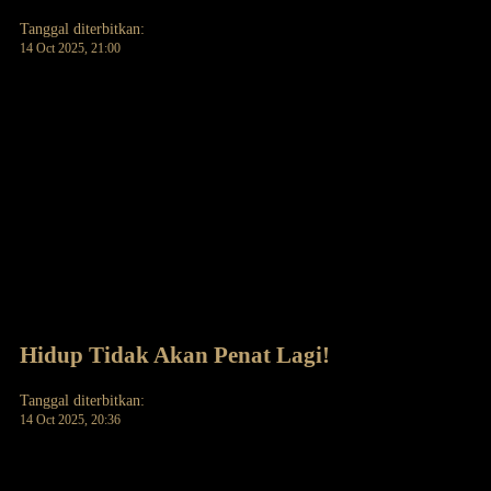
Tanggal diterbitkan:
14 Oct 2025, 21:00
Hidup Tidak Akan Penat Lagi!
Tanggal diterbitkan:
14 Oct 2025, 20:36