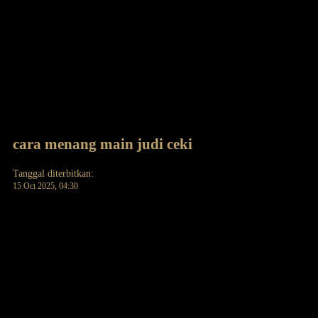
cara menang main judi ceki
Tanggal diterbitkan:
15 Oct 2025, 04:30