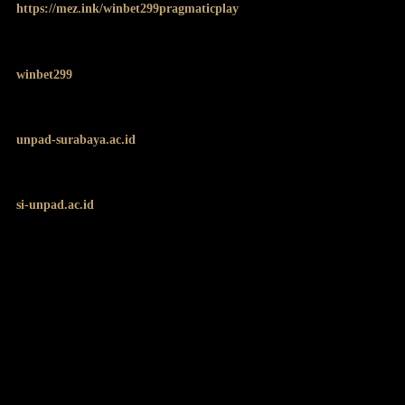
https://mez.ink/winbet299pragmaticplay
winbet299
unpad-surabaya.ac.id
si-unpad.ac.id