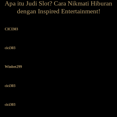
Apa itu Judi Slot? Cara Nikmati Hiburan
dengan Inspired Entertainment!
CICI303
cici303
Winbet299
cici303
cici303