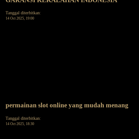
Tanggal diterbitkan:
14 Oct 2025, 19:00
permainan slot online yang mudah menang
Tanggal diterbitkan:
14 Oct 2025, 18:30