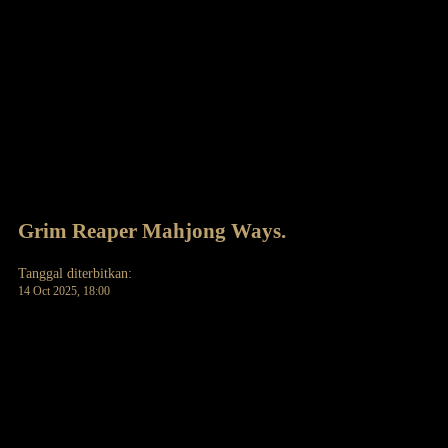
Grim Reaper Mahjong Ways.
Tanggal diterbitkan:
14 Oct 2025, 18:00