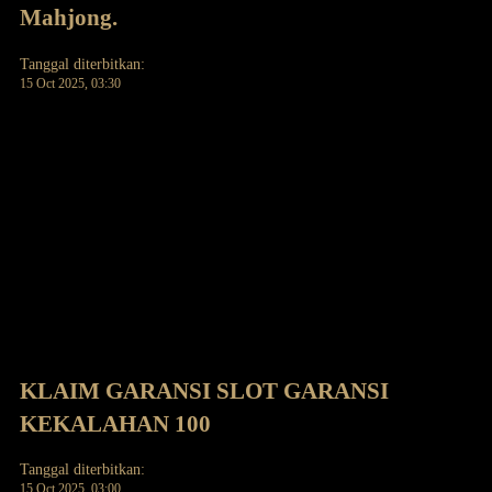
Mahjong.
Tanggal diterbitkan:
15 Oct 2025, 03:30
KLAIM GARANSI SLOT GARANSI
KEKALAHAN 100
Tanggal diterbitkan:
15 Oct 2025, 03:00