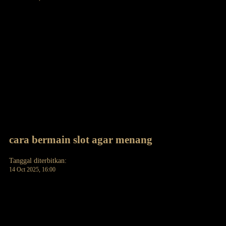
cara bermain slot agar menang
Tanggal diterbitkan:
14 Oct 2025, 16:00