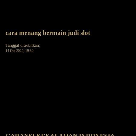
cara menang bermain judi slot
Tanggal diterbitkan:
14 Oct 2025, 19:30
GARANSI KEKALAHAN INDONESIA