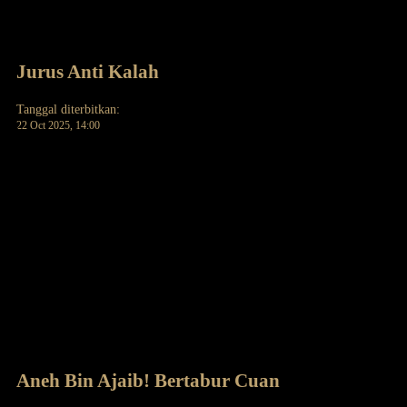
Jurus Anti Kalah
Tanggal diterbitkan:
22 Oct 2025, 14:00
Aneh Bin Ajaib! Bertabur Cuan