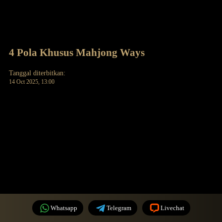
4 Pola Khusus Mahjong Ways
Tanggal diterbitkan:
14 Oct 2025, 13:00
Whatsapp
Telegram
Livechat
Masa Mau Ketinggalan! Puluhan Juta