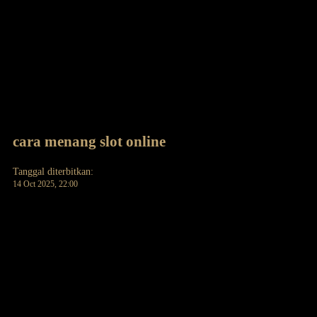
cara menang slot online
Tanggal diterbitkan:
14 Oct 2025, 22:00