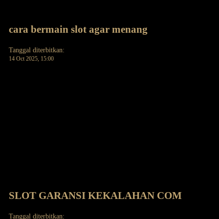
cara bermain slot agar menang
Tanggal diterbitkan:
14 Oct 2025, 15:00
SLOT GARANSI KEKALAHAN COM
Tanggal diterbitkan: