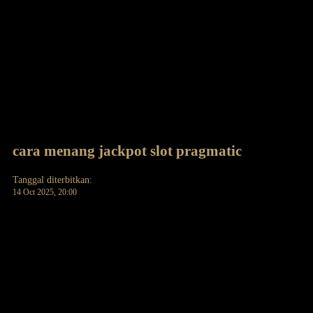
cara menang jackpot slot pragmatic
Tanggal diterbitkan:
14 Oct 2025, 20:00