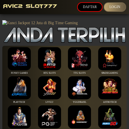
DAFTAR
LOGIN
FUNKY GAMES
RTG SLOTS
TTG SLOTS
SPADEGAMING
PLAYTECH
LIVE22
YGGDRASIL
ASTROTECH