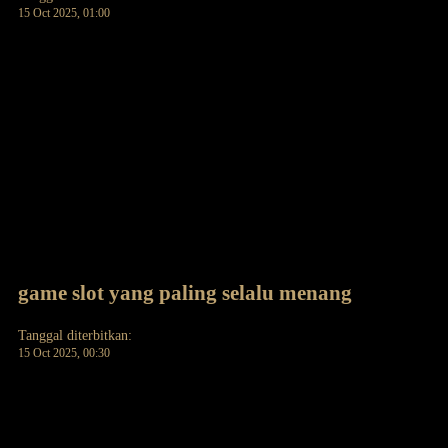
15 Oct 2025, 01:00
game slot yang paling selalu menang
Tanggal diterbitkan:
15 Oct 2025, 00:30