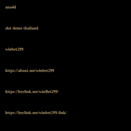
ana4d
slot demo thailand
winbet299
https://about.me/winbet299
https://heylink.me/winBet299/
https://heylink.me/winbet299-link/