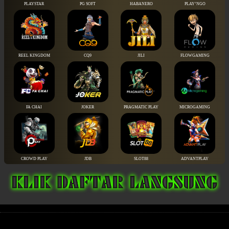
PLAYSTAR
PG SOFT
HABANERO
PLAY’NGO
REEL KINGDOM
CQ9
JILI
FLOWGAMING
FA CHAI
JOKER
PRAGMATIC PLAY
MICROGAMING
CROWD PLAY
JDB
SLOT88
ADVANTPLAY