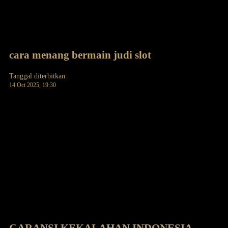
cara menang bermain judi slot
Tanggal diterbitkan:
14 Oct 2025, 19:30
GARANSI KEKALAHAN INDONESIA