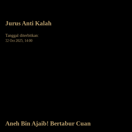
Jurus Anti Kalah
Tanggal diterbitkan:
22 Oct 2025, 14:00
Aneh Bin Ajaib! Bertabur Cuan