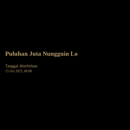
Puluhan Juta Nungguin Lo
Tanggal diterbitkan:
15 Oct 2025, 00:00