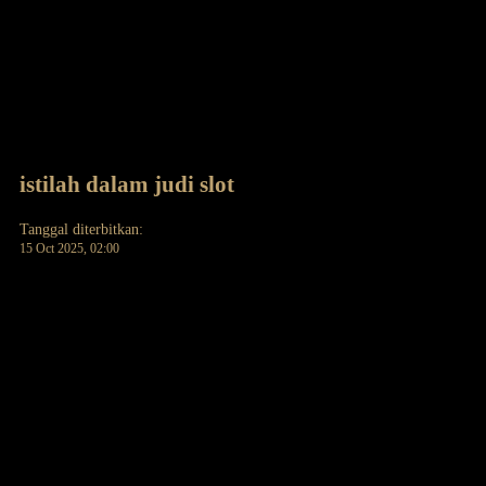
istilah dalam judi slot
Tanggal diterbitkan:
15 Oct 2025, 02:00