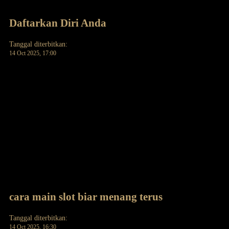
Daftarkan Diri Anda
Tanggal diterbitkan:
14 Oct 2025, 17:00
cara main slot biar menang terus
Tanggal diterbitkan:
14 Oct 2025, 16:30