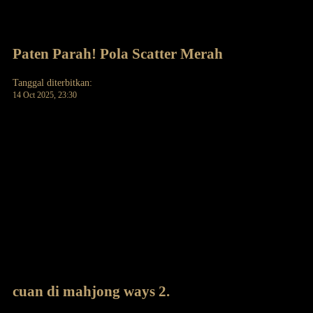
Paten Parah! Pola Scatter Merah
Tanggal diterbitkan:
14 Oct 2025, 23:30
cuan di mahjong ways 2.