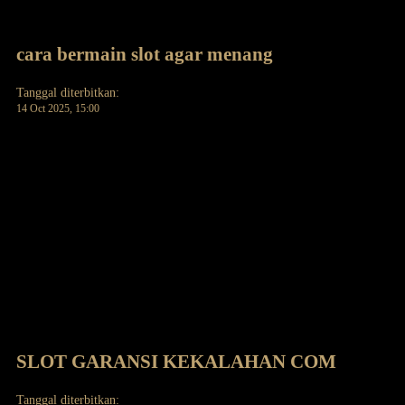
cara bermain slot agar menang
Tanggal diterbitkan:
14 Oct 2025, 15:00
SLOT GARANSI KEKALAHAN COM
Tanggal diterbitkan: