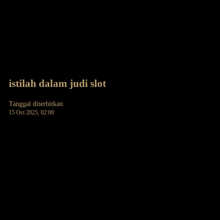
istilah dalam judi slot
Tanggal diterbitkan:
15 Oct 2025, 02:00