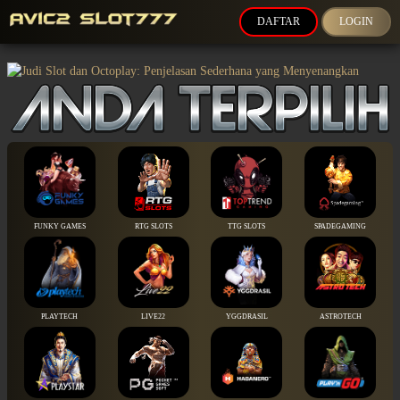
DAFTAR
LOGIN
FUNKY GAMES
RTG SLOTS
TTG SLOTS
SPADEGAMING
PLAYTECH
LIVE22
YGGDRASIL
ASTROTECH