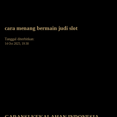
cara menang bermain judi slot
Tanggal diterbitkan:
14 Oct 2025, 19:30
GARANSI KEKALAHAN INDONESIA