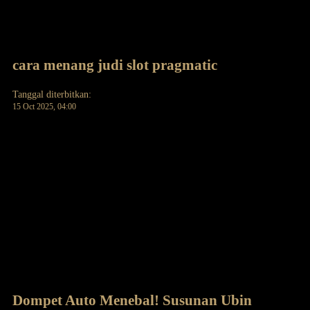
cara menang judi slot pragmatic
Tanggal diterbitkan:
15 Oct 2025, 04:00
Dompet Auto Menebal! Susunan Ubin