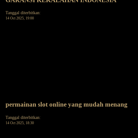
Tanggal diterbitkan:
14 Oct 2025, 19:00
permainan slot online yang mudah menang
Tanggal diterbitkan:
14 Oct 2025, 18:30