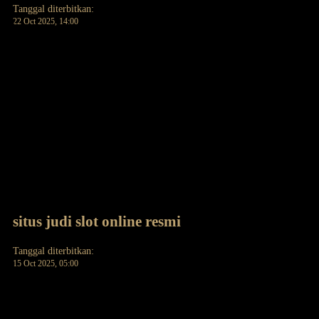
Tanggal diterbitkan:
22 Oct 2025, 14:00
situs judi slot online resmi
Tanggal diterbitkan:
15 Oct 2025, 05:00