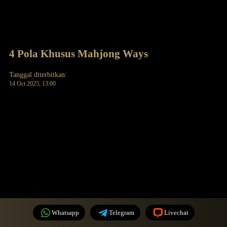
4 Pola Khusus Mahjong Ways
Tanggal diterbitkan:
14 Oct 2025, 13:00
Whatsapp
Telegram
Livechat
Masa Mau Ketinggalan! Puluhan Juta