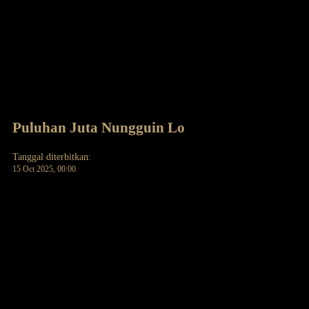
Puluhan Juta Nungguin Lo
Tanggal diterbitkan:
15 Oct 2025, 00:00