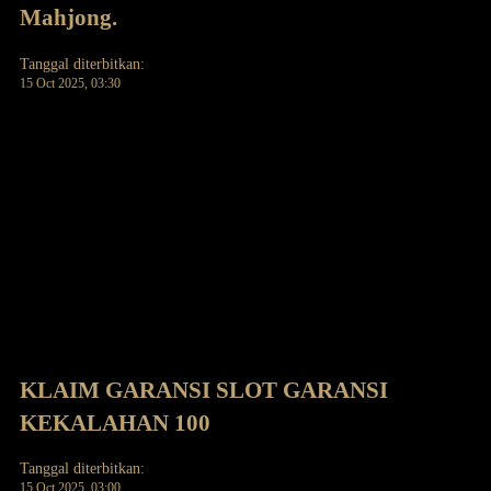
Mahjong.
Tanggal diterbitkan:
15 Oct 2025, 03:30
KLAIM GARANSI SLOT GARANSI
KEKALAHAN 100
Tanggal diterbitkan:
15 Oct 2025, 03:00