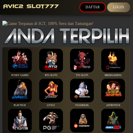
DAFTAR
LOGIN
FUNKY GAMES
RTG SLOTS
TTG SLOTS
SPADEGAMING
PLAYTECH
LIVE22
YGGDRASIL
ASTROTECH