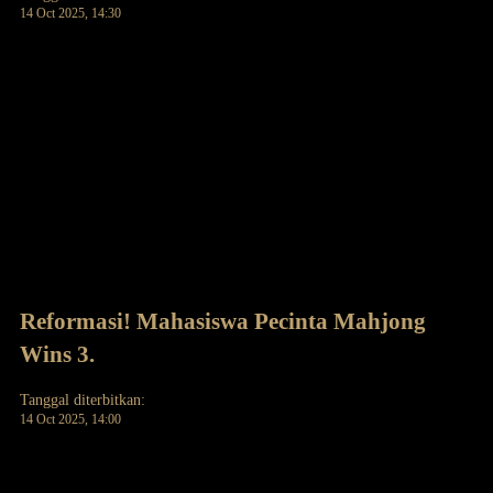
14 Oct 2025, 14:30
Reformasi! Mahasiswa Pecinta Mahjong
Wins 3.
Tanggal diterbitkan:
14 Oct 2025, 14:00