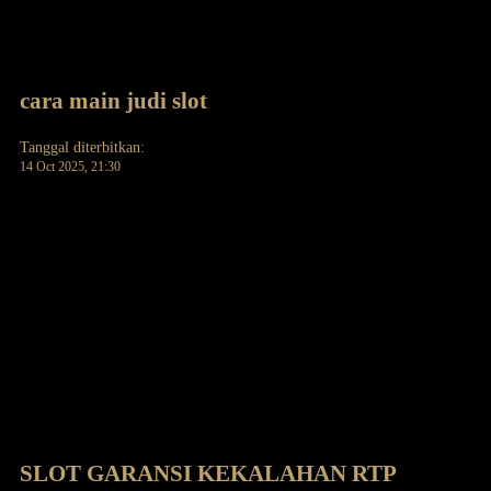
cara main judi slot
Tanggal diterbitkan:
14 Oct 2025, 21:30
SLOT GARANSI KEKALAHAN RTP